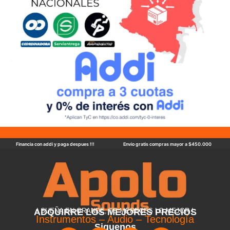
Financia con addi y paga despues !!!
Envio gratis compras mayor a $450.000
ADQUIRRE LOS MEJORES PRECIOS
! SUEÑA EN GRANDE, TE MERECES LO MEJOR !
Instrumentos – Audio – Tecnología
Siguenos