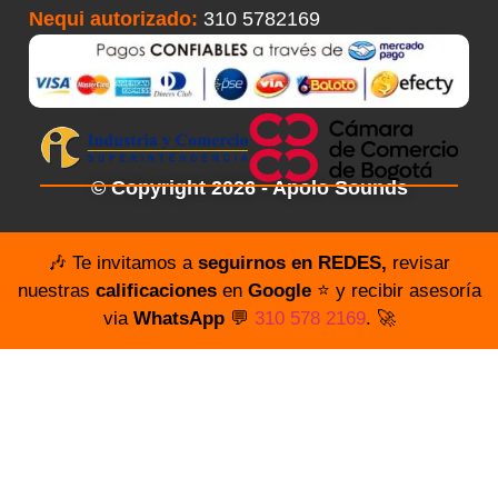
Nequi autorizado:
310 5782169
© Copyright 2026 - Apolo Sounds
🎶 Te invitamos a
seguirnos en REDES,
revisar
nuestras
calificaciones
en
Google
⭐️ y recibir asesoría
via
WhatsApp
💬
310 578 2169
. 🚀