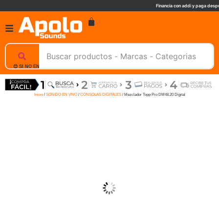
Financia con addi y paga despu
😊 SI NO ENCUENTRAS UN PRODUCTO, NOSOTROS TE AYUDAMOS, ESCRIBENOS. 📲
Inicio
/
SONIDO EN VIVO
/
CONSOLAS DIGITALES
/ Mezclador Topp Pro DM48.20 Digital