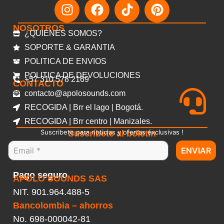
NOSOTROS
¿QUIENES SOMOS?
SOPORTE & GARANTIA
POLITICA DE ENVIOS
POLITICA DE DEVOLUCIONES
+57 310 578 2169
CONTACTO
contacto@apolosounds.com
RECOGIDA | Brr el lago | Bogotá.
RECOGIDA | Brr centro | Manizales.
Suscribete para noticias y ofertas exclusivas !
Suscríbete al boletín
ENVIAR
Pago seguro
APOLO SOUNDS SAS
NIT. 901.964.488-5
Bancolombia – ahorros
No.
698-000042-81