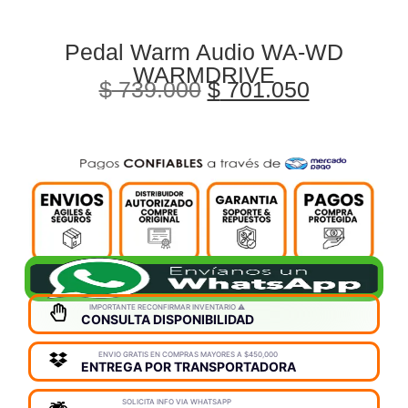
Pedal Warm Audio WA-WD
WARMDRIVE
$
739.000
$
701.050
IMPORTANTE RECONFIRMAR INVENTARIO ⚠️
CONSULTA DISPONIBILIDAD
ENVIO GRATIS EN COMPRAS MAYORES A $450,000
ENTREGA POR TRANSPORTADORA
SOLICITA INFO VIA WHATSAPP