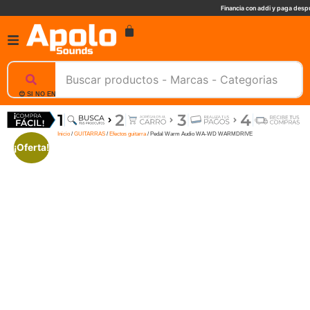
Financia con addi y paga despu
😊 SI NO ENCUENTRAS UN PRODUCTO, NOSOTROS TE AYUDAMOS, ESCRIBENOS. 📲
Inicio
/
GUITARRAS
/
Efectos guitarra
/ Pedal Warm Audio WA-WD WARMDRIVE
¡Oferta!