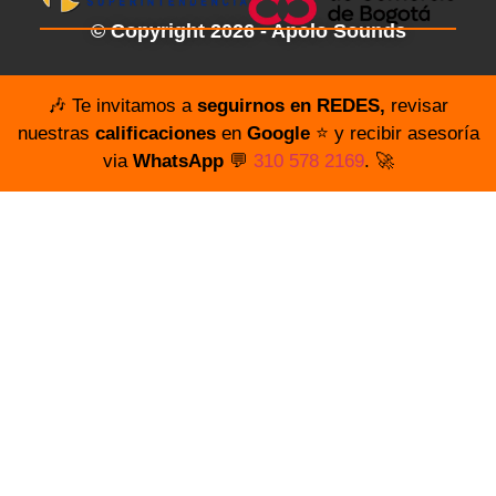
© Copyright 2026 - Apolo Sounds
🎶 Te invitamos a
seguirnos en REDES,
revisar
nuestras
calificaciones
en
Google
⭐️ y recibir asesoría
via
WhatsApp
💬
310 578 2169
. 🚀