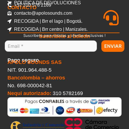
POLITICA DE DEVOLUCIONES
+57 310 578 2169
CONTACTO
contacto@apolosounds.com
RECOGIDA | Brr el lago | Bogotá.
RECOGIDA | Brr centro | Manizales.
Suscribete para noticias y ofertas exclusivas !
Suscríbete al boletín
ENVIAR
Pago seguro
APOLO SOUNDS SAS
NIT. 901.964.488-5
Bancolombia – ahorros
No.
698-000042-81
Nequi autorizado:
310 5782169