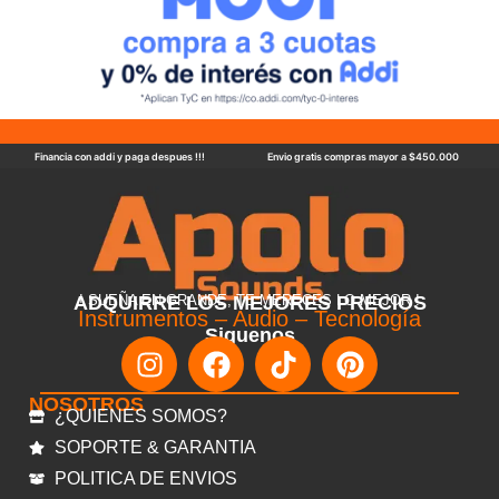
Financia con addi y paga despues !!!
Envio gratis compras mayor a $450.000
ADQUIRRE LOS MEJORES PRECIOS
! SUEÑA EN GRANDE, TE MERECES LO MEJOR !
Instrumentos – Audio – Tecnología
Siguenos
NOSOTROS
¿QUIENES SOMOS?
SOPORTE & GARANTIA
POLITICA DE ENVIOS