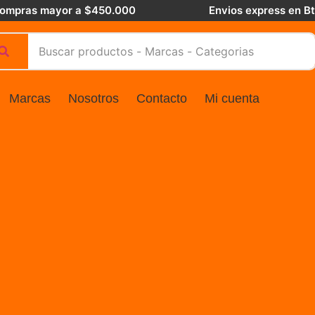
 compras mayor a $450.000
Envios express en B
Marcas
Nosotros
Contacto
Mi cuenta