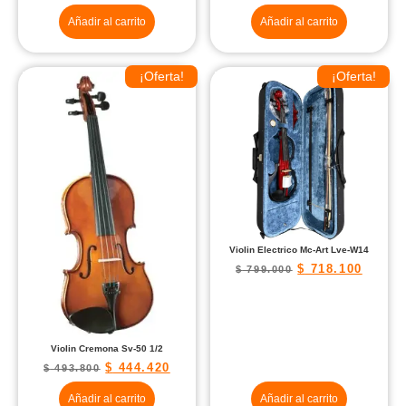
Añadir al carrito
Añadir al carrito
¡Oferta!
¡Oferta!
Violin Electrico Mc-Art Lve-W14
$
718.100
$
799.000
Violin Cremona Sv-50 1/2
$
444.420
$
493.800
Añadir al carrito
Añadir al carrito