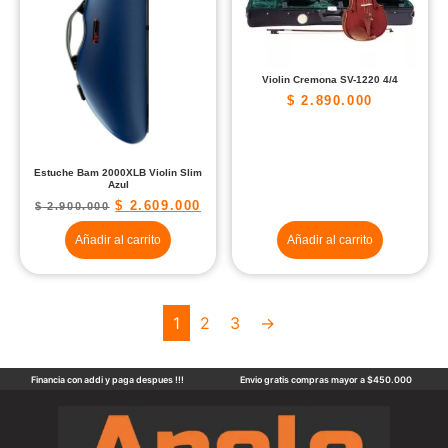
Violin Cremona SV-1220 4/4
$
2.890.000
Estuche Bam 2000XLB Violin Slim
Azul
$
2.609.000
$
2.900.000
Añadir al carrito
Añadir al carrito
1
2
3
→
Financia con addi y paga despues !!!
Envio gratis compras mayor a $450.000