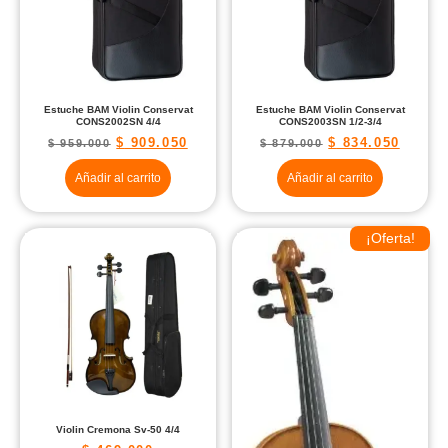
Estuche BAM Violin Conservat
Estuche BAM Violin Conservat
CONS2002SN 4/4
CONS2003SN 1/2-3/4
$
909.050
$
834.050
$
959.000
$
879.000
Añadir al carrito
Añadir al carrito
¡Oferta!
Violin Cremona Sv-50 4/4