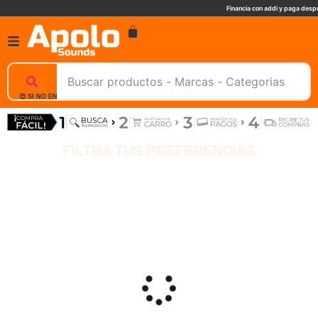
Financia con addi y paga despu
😊 SI NO ENCUENTRAS UN PRODUCTO, NOSOTROS TE AYUDAMOS, ESCRIBENOS. 📲
FILTRA TUS PREFERENCIAS