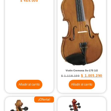
$
469.000
Violin Cremona Sv-175 1/2
$
1.005.290
$
1.118.100
Añadir al carrito
Añadir al carrito
¡Oferta!