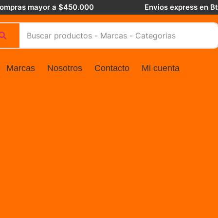
 compras mayor a $450.000
Envios express en B
Marcas
Nosotros
Contacto
Mi cuenta