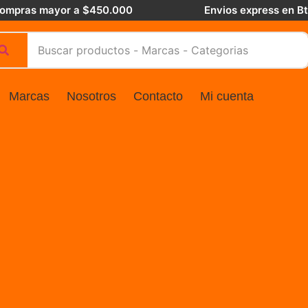
 compras mayor a $450.000
Envios express en B
Marcas
Nosotros
Contacto
Mi cuenta