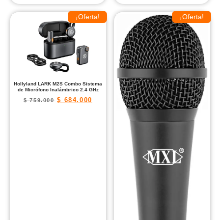
¡Oferta!
¡Oferta!
Hollyland LARK M2S Combo Sistema
de Micrófono Inalámbrico 2.4 GHz
$
684.000
$
759.000