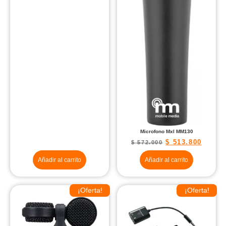
Microfono Mxl MM130
$
513.800
$
572.000
Añadir al carrito
Añadir al carrito
¡Oferta!
¡Oferta!