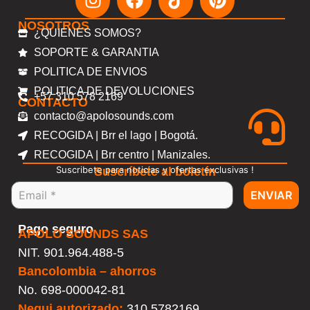
NOSOTROS
¿QUIENES SOMOS?
SOPORTE & GARANTIA
POLITICA DE ENVIOS
POLITICA DE DEVOLUCIONES
+57 310 578 2169
CONTACTO
contacto@apolosounds.com
RECOGIDA | Brr el lago | Bogotá.
RECOGIDA | Brr centro | Manizales.
Suscribete para noticias y ofertas exclusivas !
Suscríbete al boletín
ENVIAR
Pago seguro
APOLO SOUNDS SAS
NIT. 901.964.488-5
Bancolombia – ahorros
No.
698-000042-81
Nequi autorizado:
310 5782169