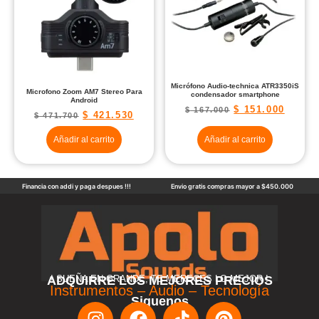
Micrófono Audio-technica ATR3350iS
Microfono Zoom AM7 Stereo Para
condensador smartphone
Android
$
151.000
$
167.000
$
421.530
$
471.700
Añadir al carrito
Añadir al carrito
Financia con addi y paga despues !!!
Envio gratis compras mayor a $450.000
ADQUIRRE LOS MEJORES PRECIOS
! SUEÑA EN GRANDE, TE MERECES LO MEJOR !
Instrumentos – Audio – Tecnología
Siguenos