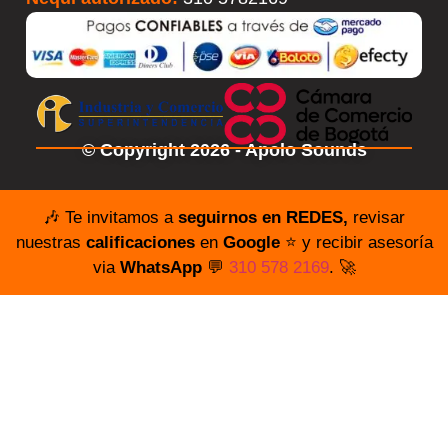
© Copyright 2026 - Apolo Sounds
🎶 Te invitamos a
seguirnos en REDES,
revisar
nuestras
calificaciones
en
Google
⭐️ y recibir asesoría
via
WhatsApp
💬
310 578 2169
. 🚀