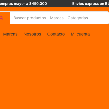
 compras mayor a $450.000
Envios express en B
Marcas
Nosotros
Contacto
Mi cuenta