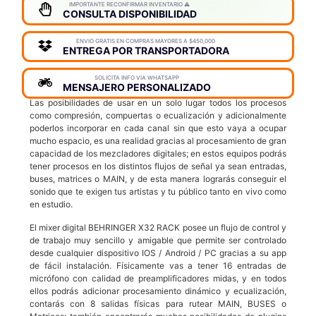
IMPORTANTE RECONFIRMAR INVENTARIO ⚠️
CONSULTA DISPONIBILIDAD
ENVIO GRATIS EN COMPRAS MAYORES A $450,000
ENTREGA POR TRANSPORTADORA
SOLICITA INFO VIA WHATSAPP
MENSAJERO PERSONALIZADO
Las posibilidades de usar en un solo lugar todos los procesos
como compresión, compuertas o ecualización y adicionalmente
poderlos incorporar en cada canal sin que esto vaya a ocupar
mucho espacio, es una realidad gracias al procesamiento de gran
capacidad de los mezcladores digitales; en estos equipos podrás
tener procesos en los distintos flujos de señal ya sean entradas,
buses, matrices o MAIN, y de esta manera lograrás conseguir el
sonido que te exigen tus artistas y tu público tanto en vivo como
en estudio.
El mixer digital BEHRINGER X32 RACK posee un flujo de control y
de trabajo muy sencillo y amigable que permite ser controlado
desde cualquier dispositivo IOS / Android / PC gracias a su app
de fácil instalación. Físicamente vas a tener 16 entradas de
micrófono con calidad de preamplificadores midas, y en todos
ellos podrás adicionar procesamiento dinámico y ecualización,
contarás con 8 salidas físicas para rutear MAIN, BUSES o