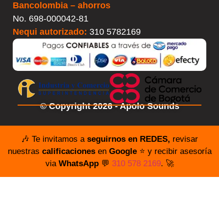
Bancolombia – ahorros
No.
698-000042-81
Nequi autorizado:
310 5782169
© Copyright 2026 - Apolo Sounds
🎶 Te invitamos a
seguirnos en REDES,
revisar
nuestras
calificaciones
en
Google
⭐️ y recibir asesoría
via
WhatsApp
💬
310 578 2169
. 🚀