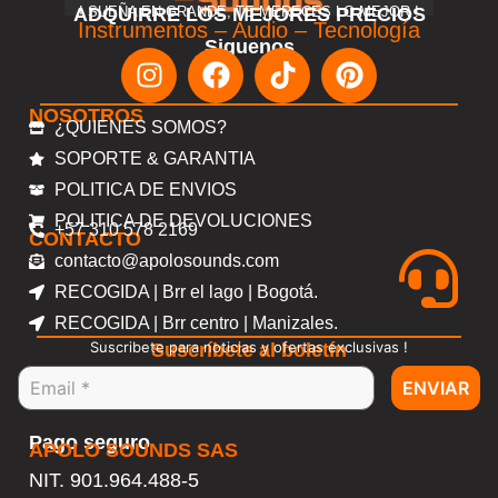
ADQUIRRE LOS MEJORES PRECIOS
! SUEÑA EN GRANDE, TE MERECES LO MEJOR !
Instrumentos – Audio – Tecnología
Siguenos
NOSOTROS
¿QUIENES SOMOS?
SOPORTE & GARANTIA
POLITICA DE ENVIOS
POLITICA DE DEVOLUCIONES
+57 310 578 2169
CONTACTO
contacto@apolosounds.com
RECOGIDA | Brr el lago | Bogotá.
RECOGIDA | Brr centro | Manizales.
Suscribete para noticias y ofertas exclusivas !
Suscríbete al boletín
ENVIAR
Pago seguro
APOLO SOUNDS SAS
NIT. 901.964.488-5