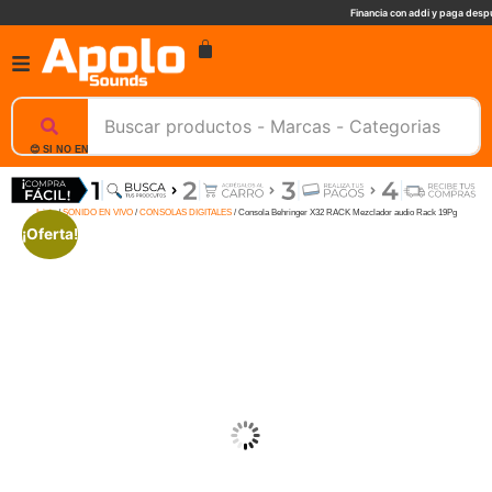
Financia con addi y paga despu
😊 SI NO ENCUENTRAS UN PRODUCTO, NOSOTROS TE AYUDAMOS, ESCRIBENOS. 📲
Inicio
/
SONIDO EN VIVO
/
CONSOLAS DIGITALES
/ Consola Behringer X32 RACK Mezclador audio Rack 19Pg
¡Oferta!