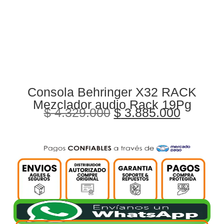
Consola Behringer X32 RACK
Mezclador audio Rack 19Pg
$
4.329.000
$
3.885.000