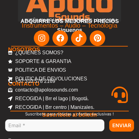
ADQUIRRE LOS MEJORES PRECIOS
! SUEÑA EN GRANDE, TE MERECES LO MEJOR !
Instrumentos – Audio – Tecnología
Siguenos
NOSOTROS
¿QUIENES SOMOS?
SOPORTE & GARANTIA
POLITICA DE ENVIOS
POLITICA DE DEVOLUCIONES
+57 310 578 2169
CONTACTO
contacto@apolosounds.com
RECOGIDA | Brr el lago | Bogotá.
RECOGIDA | Brr centro | Manizales.
Suscribete para noticias y ofertas exclusivas !
Suscríbete al boletín
ENVIAR