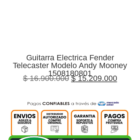
Guitarra Electrica Fender
Telecaster Modelo Andy Mooney
1508180801
$
16.900.000
$
15.209.000