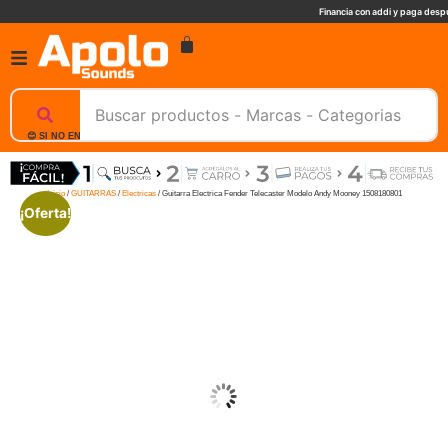
Financia con addi y paga despu
😊 SI NO ENCUENTRAS UN PRODUCTO, NOSOTROS TE AYUDAMOS, ESCRIBENOS. 📲
Inicio
/
GUITARRAS
/
Electricas
/ Guitarra Electrica Fender Telecaster Modelo Andy Mooney 1508180801
¡Oferta!