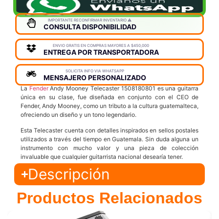
IMPORTANTE RECONFIRMAR INVENTARIO ⚠️
CONSULTA DISPONIBILIDAD
ENVIO GRATIS EN COMPRAS MAYORES A $450,000
ENTREGA POR TRANSPORTADORA
SOLICITA INFO VIA WHATSAPP
MENSAJERO PERSONALIZADO
La
Fender
Andy Mooney Telecaster 1508180801 es una guitarra
única en su clase, fue diseñada en conjunto con el CEO de
Fender, Andy Mooney, como un tributo a la cultura guatemalteca,
ofreciendo un diseño y un tono legendario.
Esta Telecaster cuenta con detalles inspirados en sellos postales
utilizados a través del tiempo en Guatemala. Sin duda alguna un
instrumento con mucho valor y una pieza de colección
invaluable que cualquier guitarrista nacional desearía tener.
Descripción
Productos Relacionados