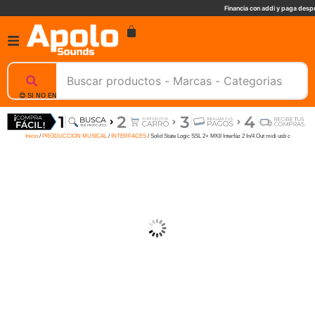
Financia con addi y paga despu
😊 SI NO ENCUENTRAS UN PRODUCTO, NOSOTROS TE AYUDAMOS, ESCRIBENOS. 📲
Inicio
/
PRODUCCION MUSICAL
/
INTERFACES
/ Solid State Logic SSL 2+ MKII Interfáz 2 In/4 Out midi usb c