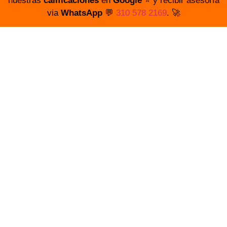
nuestras
calificaciones
en
Google
⭐️ y recibir asesoría
via
WhatsApp
💬
310 578 2169
. 🚀