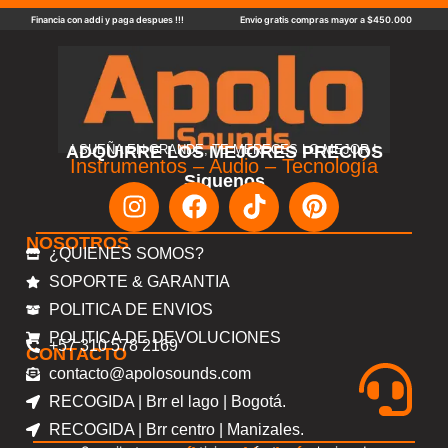
Financia con addi y paga despues !!!
Envio gratis compras mayor a $450.000
ADQUIRRE LOS MEJORES PRECIOS
! SUEÑA EN GRANDE, TE MERECES LO MEJOR !
Instrumentos – Audio – Tecnología
Siguenos
NOSOTROS
¿QUIENES SOMOS?
SOPORTE & GARANTIA
POLITICA DE ENVIOS
POLITICA DE DEVOLUCIONES
+57 310 578 2169
CONTACTO
contacto@apolosounds.com
RECOGIDA | Brr el lago | Bogotá.
RECOGIDA | Brr centro | Manizales.