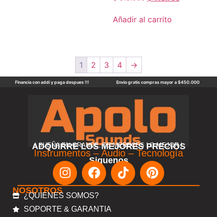
Añadir al carrito
1
2
3
4
→
Financia con addi y paga despues !!!
Envio gratis compras mayor a $450.000
ADQUIRRE LOS MEJORES PRECIOS
! SUEÑA EN GRANDE, TE MERECES LO MEJOR !
Instrumentos – Audio – Tecnología
Siguenos
NOSOTROS
¿QUIENES SOMOS?
SOPORTE & GARANTIA