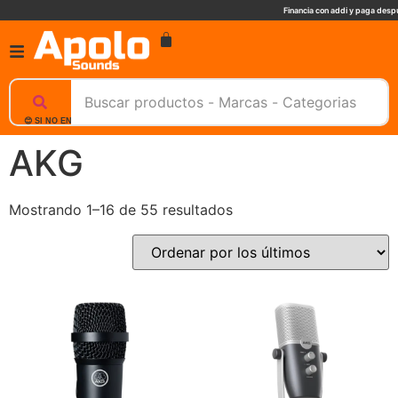
Financia con addi y paga despu
😊 SI NO ENCUENTRAS UN PRODUCTO, NOSOTROS TE AYUDAMOS, ESCRIBENOS. 📲
AKG
Mostrando 1–16 de 55 resultados