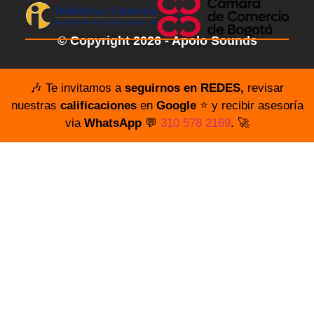
© Copyright 2026 - Apolo Sounds
🎶 Te invitamos a
seguirnos en REDES,
revisar
nuestras
calificaciones
en
Google
⭐️ y recibir asesoría
via
WhatsApp
💬
310 578 2169
. 🚀