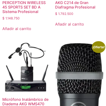
PERCEPTION WIRELESS
AKG C214 de Gran
45 SPORTS SET BD A
Diafragma Profesional
Sistema Profesional
$
1.792.500
$
1.148.750
Añadir al carrito
Añadir al carrito
¡Oferta!
Micrófono Inalámbrico de
Diadema AKG WMS470