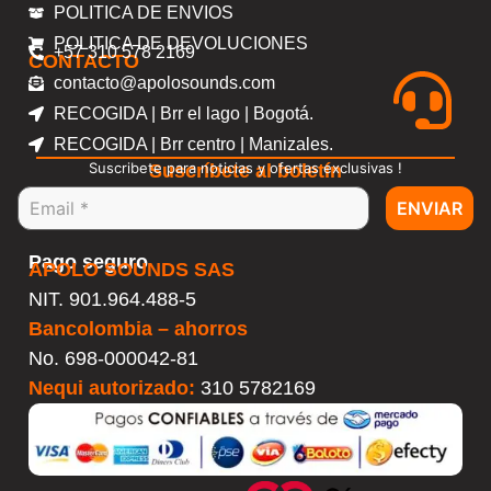
POLITICA DE ENVIOS
POLITICA DE DEVOLUCIONES
+57 310 578 2169
CONTACTO
contacto@apolosounds.com
RECOGIDA | Brr el lago | Bogotá.
RECOGIDA | Brr centro | Manizales.
Suscribete para noticias y ofertas exclusivas !
Suscríbete al boletín
ENVIAR
Pago seguro
APOLO SOUNDS SAS
NIT. 901.964.488-5
Bancolombia – ahorros
No.
698-000042-81
Nequi autorizado:
310 5782169