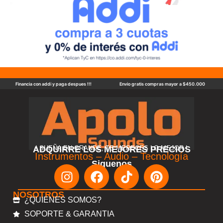
Financia con addi y paga despues !!!
Envio gratis compras mayor a $450.000
ADQUIRRE LOS MEJORES PRECIOS
! SUEÑA EN GRANDE, TE MERECES LO MEJOR !
Instrumentos – Audio – Tecnología
Siguenos
NOSOTROS
¿QUIENES SOMOS?
SOPORTE & GARANTIA