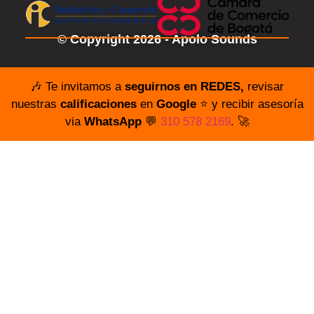
© Copyright 2026 - Apolo Sounds
🎶 Te invitamos a
seguirnos en REDES,
revisar
nuestras
calificaciones
en
Google
⭐️ y recibir asesoría
via
WhatsApp
💬
310 578 2169
. 🚀