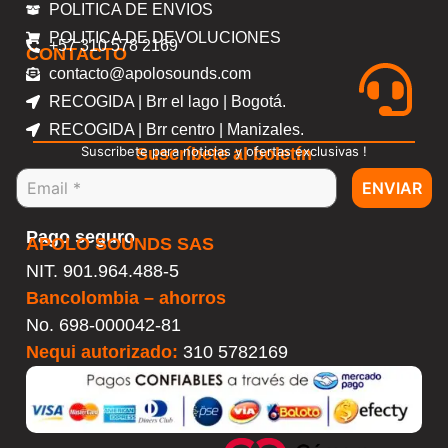
POLITICA DE ENVIOS
POLITICA DE DEVOLUCIONES
+57 310 578 2169
CONTACTO
contacto@apolosounds.com
RECOGIDA | Brr el lago | Bogotá.
RECOGIDA | Brr centro | Manizales.
Suscribete para noticias y ofertas exclusivas !
Suscríbete al boletín
ENVIAR
Pago seguro
APOLO SOUNDS SAS
NIT. 901.964.488-5
Bancolombia – ahorros
No.
698-000042-81
Nequi autorizado:
310 5782169