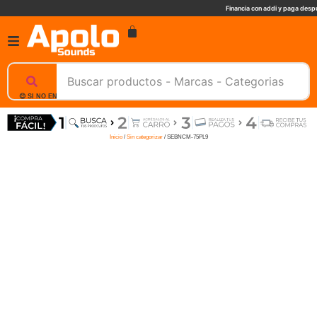
Financia con addi y paga despu
😊 SI NO ENCUENTRAS UN PRODUCTO, NOSOTROS TE AYUDAMOS, ESCRIBENOS. 📲
Inicio
/
Sin categorizar
/ SEBNCM-75PL9