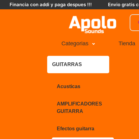
Financia con addi y paga despues !!!
Envio gratis
Categorias
Tienda
GUITARRAS
Acusticas
AMPLIFICADORES
GUITARRA
Efectos guitarra