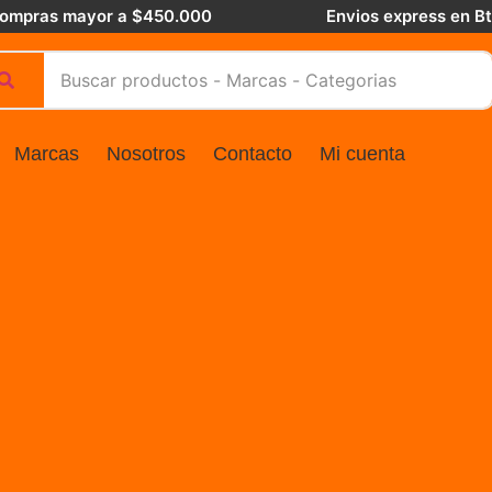
 compras mayor a $450.000
Envios express en B
Marcas
Nosotros
Contacto
Mi cuenta