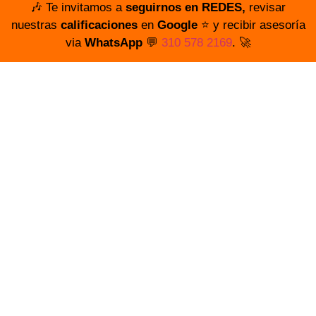
🎶 Te invitamos a
seguirnos en REDES,
revisar
nuestras
calificaciones
en
Google
⭐️ y recibir asesoría
via
WhatsApp
💬
310 578 2169
. 🚀