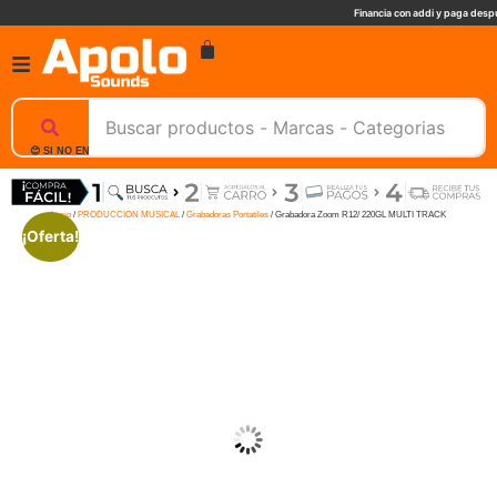
Financia con addi y paga despu
😊 SI NO ENCUENTRAS UN PRODUCTO, NOSOTROS TE AYUDAMOS, ESCRIBENOS. 📲
Inicio
/
PRODUCCION MUSICAL
/
Grabadoras Portatiles
/ Grabadora Zoom R12/ 220GL MULTI TRACK
¡Oferta!