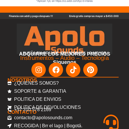
Financia con addi y paga despues !!!
Envio gratis compras mayor a $450.000
ADQUIRRE LOS MEJORES PRECIOS
! SUEÑA EN GRANDE, TE MERECES LO MEJOR !
Instrumentos – Audio – Tecnología
Siguenos
NOSOTROS
¿QUIENES SOMOS?
SOPORTE & GARANTIA
POLITICA DE ENVIOS
POLITICA DE DEVOLUCIONES
+57 310 578 2169
CONTACTO
contacto@apolosounds.com
RECOGIDA | Brr el lago | Bogotá.