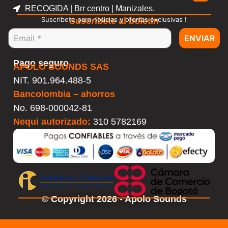
RECOGIDA | Brr centro | Manizales.
Suscribete para noticias y ofertas exclusivas !
Suscríbete al boletín
ENVIAR
Pago seguro
APOLO SOUNDS SAS
NIT. 901.964.488-5
Bancolombia – ahorros
No.
698-000042-81
Nequi autorizado:
310 5782169
© Copyright 2026 - Apolo Sounds