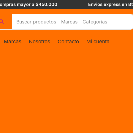
 compras mayor a $450.000
Envios express en B
Marcas
Nosotros
Contacto
Mi cuenta