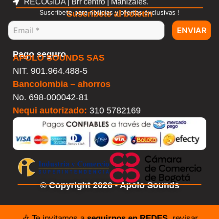
RECOGIDA | Brr centro | Manizales.
Suscribete para noticias y ofertas exclusivas !
Suscríbete al boletín
ENVIAR
Pago seguro
APOLO SOUNDS SAS
NIT. 901.964.488-5
Bancolombia – ahorros
No.
698-000042-81
Nequi autorizado:
310 5782169
© Copyright 2026 - Apolo Sounds
🎶 Te invitamos a
seguirnos en REDES,
revisar