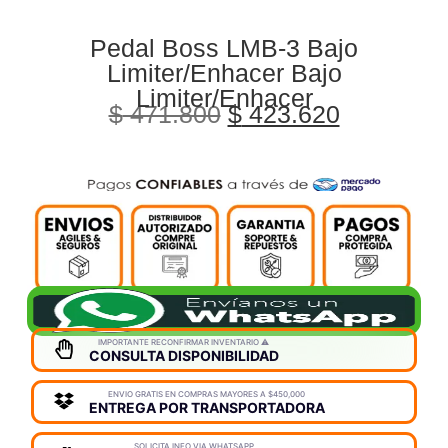
Pedal Boss LMB-3 Bajo
Limiter/Enhacer Bajo
Limiter/Enhacer
$
471.800
$
423.620
IMPORTANTE RECONFIRMAR INVENTARIO ⚠️
CONSULTA DISPONIBILIDAD
ENVIO GRATIS EN COMPRAS MAYORES A $450,000
ENTREGA POR TRANSPORTADORA
SOLICITA INFO VIA WHATSAPP