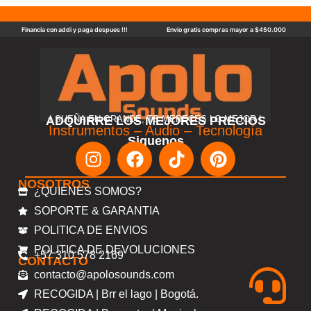
Financia con addi y paga despues !!!
Envio gratis compras mayor a $450.000
ADQUIRRE LOS MEJORES PRECIOS
! SUEÑA EN GRANDE, TE MERECES LO MEJOR !
Instrumentos – Audio – Tecnología
Siguenos
NOSOTROS
¿QUIENES SOMOS?
SOPORTE & GARANTIA
POLITICA DE ENVIOS
POLITICA DE DEVOLUCIONES
+57 310 578 2169
CONTACTO
contacto@apolosounds.com
RECOGIDA | Brr el lago | Bogotá.