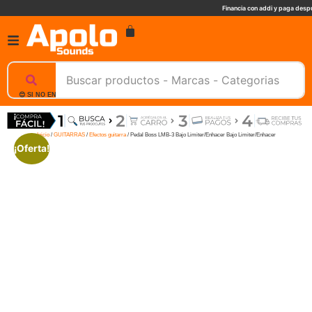
Financia con addi y paga despu
😊 SI NO ENCUENTRAS UN PRODUCTO, NOSOTROS TE AYUDAMOS, ESCRIBENOS. 📲
Inicio
/
GUITARRAS
/
Efectos guitarra
/ Pedal Boss LMB-3 Bajo Limiter/Enhacer Bajo Limiter/Enhacer
¡Oferta!