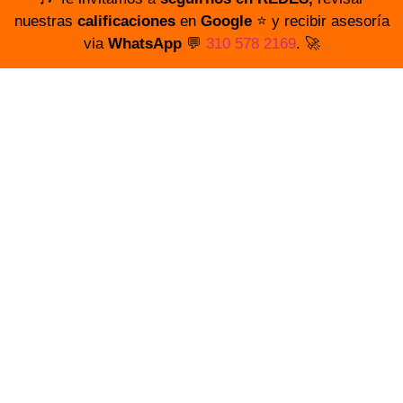
nuestras
calificaciones
en
Google
⭐️ y recibir asesoría
via
WhatsApp
💬
310 578 2169
. 🚀