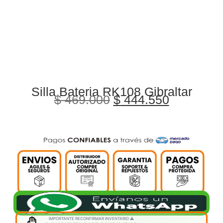
Silla Bateria RK108 Gibraltar
$
469.000
$
444.550
IMPORTANTE RECONFIRMAR INVENTARIO ⚠️