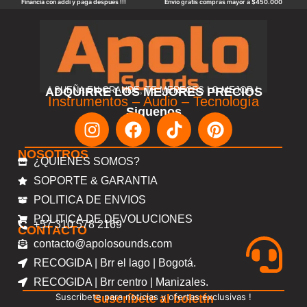
Financia con addi y paga despues !!!
Envio gratis compras mayor a $450.000
ADQUIRRE LOS MEJORES PRECIOS
! SUEÑA EN GRANDE, TE MERECES LO MEJOR !
Instrumentos – Audio – Tecnología
Siguenos
NOSOTROS
¿QUIENES SOMOS?
SOPORTE & GARANTIA
POLITICA DE ENVIOS
POLITICA DE DEVOLUCIONES
+57 310 578 2169
CONTACTO
contacto@apolosounds.com
RECOGIDA | Brr el lago | Bogotá.
RECOGIDA | Brr centro | Manizales.
Suscribete para noticias y ofertas exclusivas !
Suscríbete al boletín