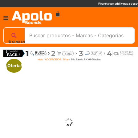
Financia con addi y paga despu
😊 SI NO ENCUENTRAS UN PRODUCTO, NOSOTROS TE AYUDAMOS, ESCRIBENOS. 📲
Inicio
/
ACCESORIOS
/
Sillas
/ Silla Bateria RK108 Gibraltar
¡Oferta!