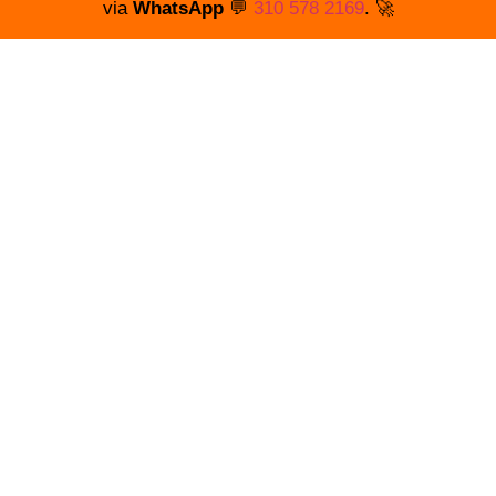
via
WhatsApp
💬
310 578 2169
. 🚀