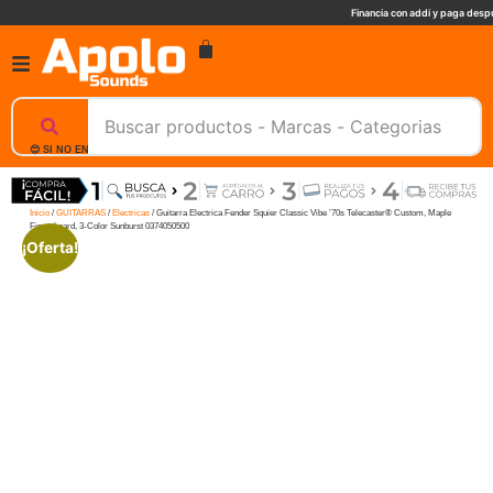
Financia con addi y paga despu
😊 SI NO ENCUENTRAS UN PRODUCTO, NOSOTROS TE AYUDAMOS, ESCRIBENOS. 📲
Inicio
/
GUITARRAS
/
Electricas
/ Guitarra Electrica Fender Squier Classic Vibe ’70s Telecaster® Custom, Maple
Fingerboard, 3-Color Sunburst 0374050500
¡Oferta!