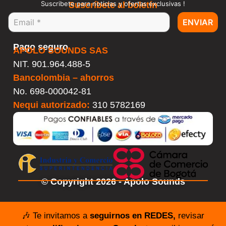
Suscribete para noticias y ofertas exclusivas !
Suscríbete al boletín
ENVIAR
Pago seguro
APOLO SOUNDS SAS
NIT. 901.964.488-5
Bancolombia – ahorros
No.
698-000042-81
Nequi autorizado:
310 5782169
© Copyright 2026 - Apolo Sounds
🎶 Te invitamos a
seguirnos en REDES,
revisar