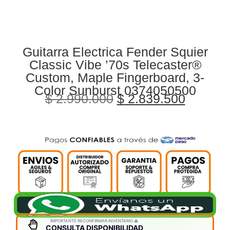
Guitarra Electrica Fender Squier
Classic Vibe ’70s Telecaster®
Custom, Maple Fingerboard, 3-
Color Sunburst 0374050500
$
2.990.000
$
2.839.500
IMPORTANTE RECONFIRMAR INVENTARIO ⚠️
CONSULTA DISPONIBILIDAD