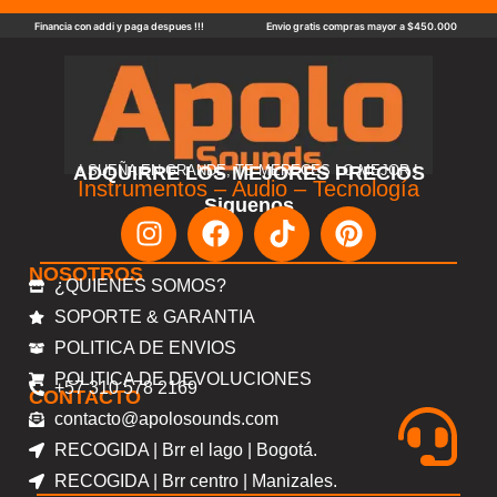
Financia con addi y paga despues !!!
Envio gratis compras mayor a $450.000
ADQUIRRE LOS MEJORES PRECIOS
! SUEÑA EN GRANDE, TE MERECES LO MEJOR !
Instrumentos – Audio – Tecnología
Siguenos
NOSOTROS
¿QUIENES SOMOS?
SOPORTE & GARANTIA
POLITICA DE ENVIOS
POLITICA DE DEVOLUCIONES
+57 310 578 2169
CONTACTO
contacto@apolosounds.com
RECOGIDA | Brr el lago | Bogotá.
RECOGIDA | Brr centro | Manizales.