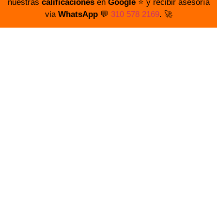
nuestras
calificaciones
en
Google
⭐️ y recibir asesoría
via
WhatsApp
💬
310 578 2169
. 🚀