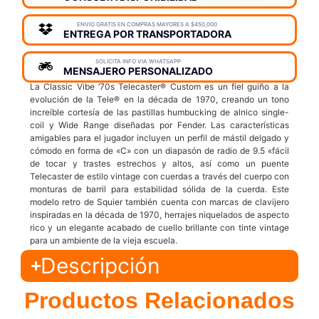
ENVIO GRATIS EN COMPRAS MAYORES A $450,000
ENTREGA POR TRANSPORTADORA
SOLICITA INFO VIA WHATSAPP
MENSAJERO PERSONALIZADO
La Classic Vibe ’70s Telecaster® Custom es un fiel guiño a la
evolución de la Tele® en la década de 1970, creando un tono
increíble cortesía de las pastillas humbucking de alnico single-
coil y Wide Range diseñadas por Fender. Las características
amigables para el jugador incluyen un perfil de mástil delgado y
cómodo en forma de «C» con un diapasón de radio de 9.5 «fácil
de tocar y trastes estrechos y altos, así como un puente
Telecaster de estilo vintage con cuerdas a través del cuerpo con
monturas de barril para estabilidad sólida de la cuerda. Este
modelo retro de Squier también cuenta con marcas de clavijero
inspiradas en la década de 1970, herrajes niquelados de aspecto
rico y un elegante acabado de cuello brillante con tinte vintage
para un ambiente de la vieja escuela.
Descripción
Productos Relacionados