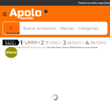
Financia con addi y paga despu
😊 SI NO ENCUENTRAS UN PRODUCTO, NOSOTROS TE AYUDAMOS, ESCRIBENOS. 📲
Inicio
/
MICROFONOS
/
Vocal de mano
/ Micrófono Audio-Technica ATM510 dinámico vocal cardioide
¡Oferta!