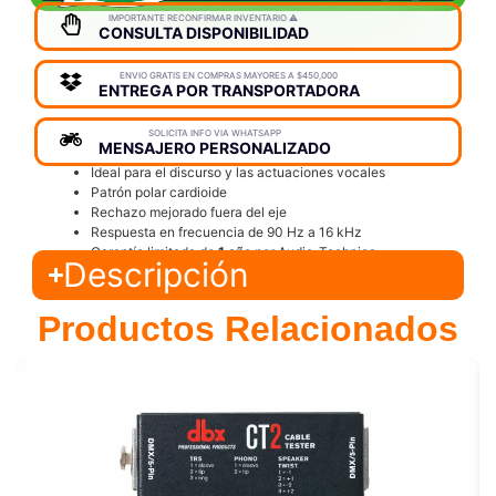
IMPORTANTE RECONFIRMAR INVENTARIO ⚠️
CONSULTA DISPONIBILIDAD
ENVIO GRATIS EN COMPRAS MAYORES A $450,000
ENTREGA POR TRANSPORTADORA
SOLICITA INFO VIA WHATSAPP
MENSAJERO PERSONALIZADO
Ideal para el discurso y las actuaciones vocales
Patrón polar cardioide
Rechazo mejorado fuera del eje
Respuesta en frecuencia de 90 Hz a 16 kHz
Garantía limitada de
1 año
por Audio-Technica
Descripción
Productos Relacionados