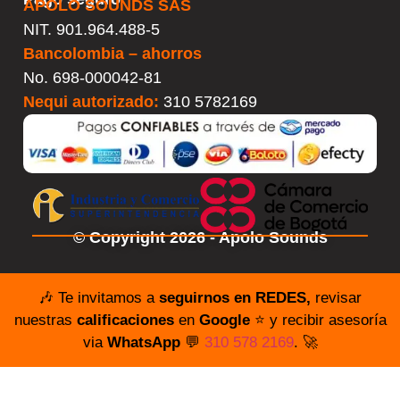
APOLO SOUNDS SAS
NIT. 901.964.488-5
Bancolombia – ahorros
No.
698-000042-81
Nequi autorizado:
310 5782169
© Copyright 2026 - Apolo Sounds
🎶 Te invitamos a
seguirnos en REDES,
revisar
nuestras
calificaciones
en
Google
⭐️ y recibir asesoría
via
WhatsApp
💬
310 578 2169
. 🚀