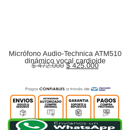
Micrófono Audio-Technica ATM510
dinámico vocal cardioide
$
472.000
$
425.000