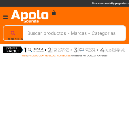
Financia con addi y paga despu
😊 SI NO ENCUENTRAS UN PRODUCTO, NOSOTROS TE AYUDAMOS, ESCRIBENOS. 📲
Inicio
/
PRODUCCION MUSICAL
/
MONITORES
/ Monitores Krk GOAUX4-NA Portatil