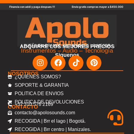
Financia con addi y paga despues !!!
Envio gratis compras mayor a $450.000
ADQUIRRE LOS MEJORES PRECIOS
! SUEÑA EN GRANDE, TE MERECES LO MEJOR !
Instrumentos – Audio – Tecnología
Siguenos
NOSOTROS
¿QUIENES SOMOS?
SOPORTE & GARANTIA
POLITICA DE ENVIOS
POLITICA DE DEVOLUCIONES
+57 310 578 2169
CONTACTO
contacto@apolosounds.com
RECOGIDA | Brr el lago | Bogotá.
RECOGIDA | Brr centro | Manizales.