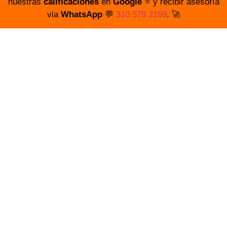
nuestras
calificaciones
en
Google
⭐️ y recibir asesoría
via
WhatsApp
💬
310 578 2169
. 🚀