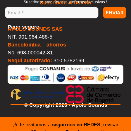
Suscribete para noticias y ofertas exclusivas !
Suscríbete al boletín
ENVIAR
Pago seguro
APOLO SOUNDS SAS
NIT. 901.964.488-5
Bancolombia – ahorros
No.
698-000042-81
Nequi autorizado:
310 5782169
© Copyright 2026 - Apolo Sounds
🎶 Te invitamos a
seguirnos en REDES,
revisar