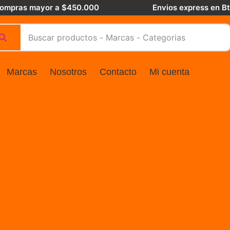
 compras mayor a $450.000
Envios express en B
Marcas
Nosotros
Contacto
Mi cuenta