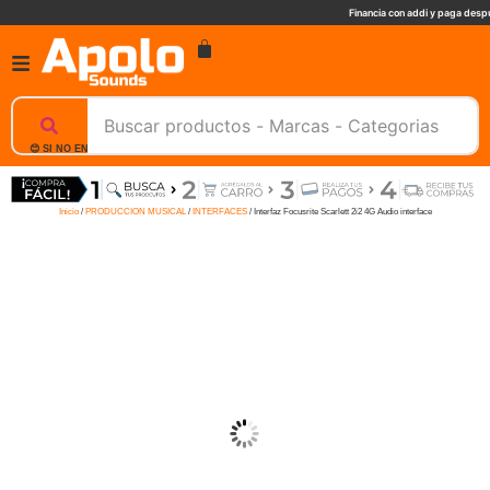
Financia con addi y paga despu
😊 SI NO ENCUENTRAS UN PRODUCTO, NOSOTROS TE AYUDAMOS, ESCRIBENOS. 📲
Inicio
/
PRODUCCION MUSICAL
/
INTERFACES
/ Interfaz Focusrite Scarlett 2i2 4G Audio interface