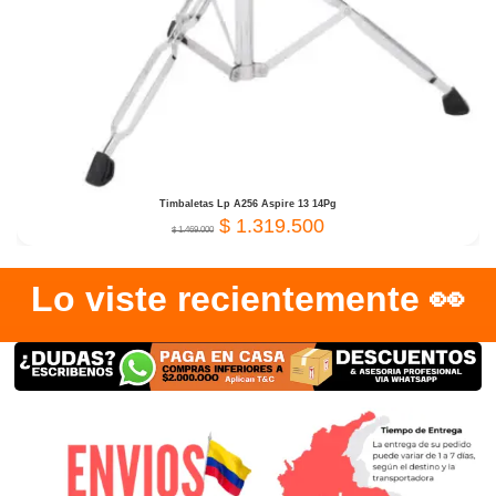
Timbaletas Lp A256 Aspire 13 14Pg
$
1.319.500
$
1.469.000
Lo viste recientemente 👀