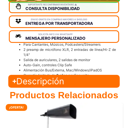
IMPORTANTE RECONFIRMAR INVENTARIO ⚠️
CONSULTA DISPONIBILIDAD
ENVIO GRATIS EN COMPRAS MAYORES A $450,000
ENTREGA POR TRANSPORTADORA
SOLICITA INFO VIA WHATSAPP
MENSAJERO PERSONALIZADO
Para Cantantes, Músicos, Podcasters/Streamers
2 preamp de micrófono XLR, 2 entradas de línea/Hi-Z de
1/4″
Salida de auriculares, 2 salidas de monitor
Auto-Gain, controles Clip Safe
Alimentación Bus/Externa, Mac/Windows/iPadOS
Garantía limitada de
3 años
por Focusrite
Descripción
Productos Relacionados
¡OFERTA!