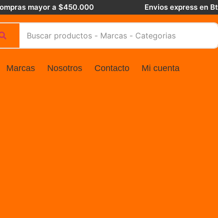
 compras mayor a $450.000
Envios express en B
Marcas
Nosotros
Contacto
Mi cuenta