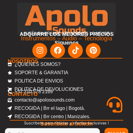
ADQUIRRE LOS MEJORES PRECIOS
! SUEÑA EN GRANDE, TE MERECES LO MEJOR !
Instrumentos – Audio – Tecnología
Siguenos
NOSOTROS
¿QUIENES SOMOS?
SOPORTE & GARANTIA
POLITICA DE ENVIOS
POLITICA DE DEVOLUCIONES
+57 310 578 2169
CONTACTO
contacto@apolosounds.com
RECOGIDA | Brr el lago | Bogotá.
RECOGIDA | Brr centro | Manizales.
Suscribete para noticias y ofertas exclusivas !
Suscríbete al boletín