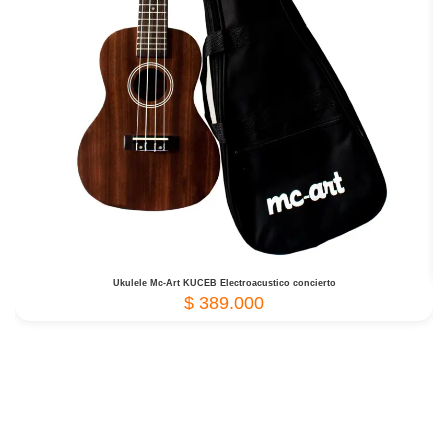
Ukulele Mc-Art KUCEB Electroacustico concierto
$
389.000