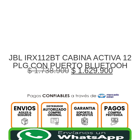
JBL IRX112BT CABINA ACTIVA 12
PLG CON PUERTO BLUETOOH
$
1.738.900
$
1.629.900