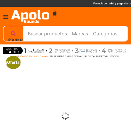
Financia con addi y paga despu
😊 SI NO ENCUENTRAS UN PRODUCTO, NOSOTROS TE AYUDAMOS, ESCRIBENOS. 📲
Inicio
/
SONIDO EN VIVO
/
Cabinas
/ JBL IRX112BT CABINA ACTIVA 12 PLG CON PUERTO BLUETOOH
¡Oferta!