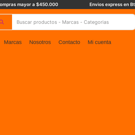
 compras mayor a $450.000
Envios express en B
Marcas
Nosotros
Contacto
Mi cuenta