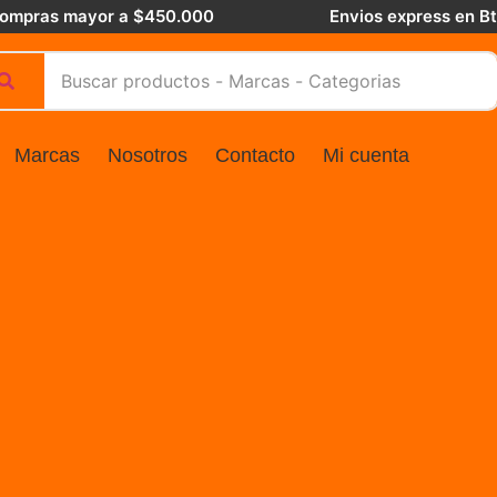
 compras mayor a $450.000
Envios express en B
Marcas
Nosotros
Contacto
Mi cuenta