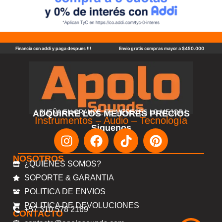
Financia con addi y paga despues !!!
Envio gratis compras mayor a $450.000
ADQUIRRE LOS MEJORES PRECIOS
! SUEÑA EN GRANDE, TE MERECES LO MEJOR !
Instrumentos – Audio – Tecnología
Siguenos
NOSOTROS
¿QUIENES SOMOS?
SOPORTE & GARANTIA
POLITICA DE ENVIOS
POLITICA DE DEVOLUCIONES
+57 310 578 2169
CONTACTO