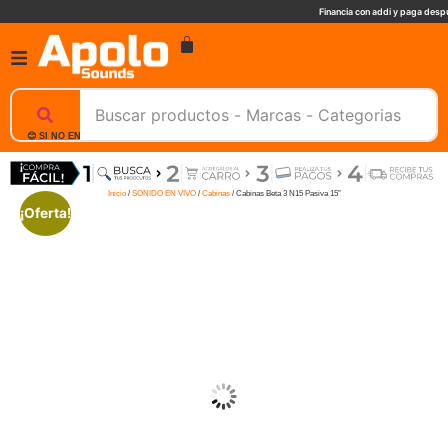
Financia con addi y paga despu
😊 SI NO ENCUENTRAS UN PRODUCTO, NOSOTROS TE AYUDAMOS, ESCRIBENOS. 📲
Inicio
/
SONIDO EN VIVO
/
Cabinas
/ Cabinas Beta 3 N15 Pasiva 15″
¡Oferta!