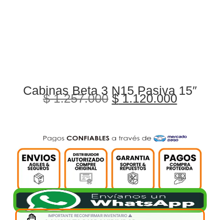
Cabinas Beta 3 N15 Pasiva 15″
$
1.257.000
$
1.120.000
IMPORTANTE RECONFIRMAR INVENTARIO ⚠️