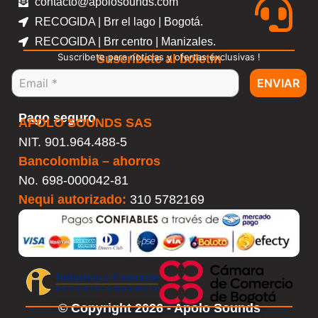
contacto@apolosounds.com
RECOGIDA | Brr el lago | Bogotá.
RECOGIDA | Brr centro | Manizales.
Suscribete para noticias y ofertas exclusivas !
Suscríbete al boletín
ENVIAR
Pago seguro
APOLO SOUNDS SAS
NIT. 901.964.488-5
Bancolombia – ahorros
No.
698-000042-81
Nequi autorizado:
310 5782169
© Copyright 2026 - Apolo Sounds