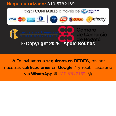
Nequi autorizado:
310 5782169
© Copyright 2026 - Apolo Sounds
🎶 Te invitamos a
seguirnos en REDES,
revisar
nuestras
calificaciones
en
Google
⭐️ y recibir asesoría
via
WhatsApp
💬
310 578 2169
. 🚀