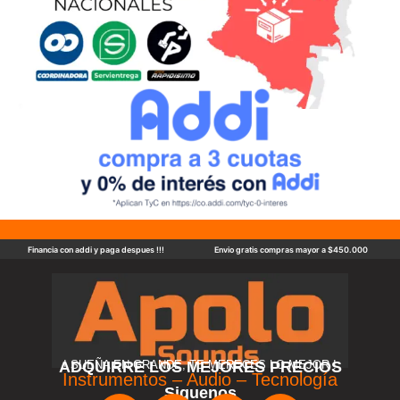
Financia con addi y paga despues !!!
Envio gratis compras mayor a $450.000
ADQUIRRE LOS MEJORES PRECIOS
! SUEÑA EN GRANDE, TE MERECES LO MEJOR !
Instrumentos – Audio – Tecnología
Siguenos