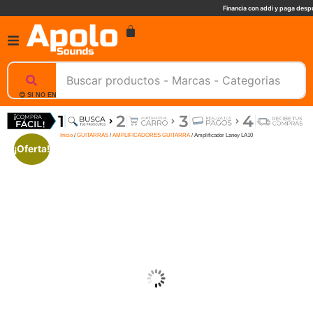
Financia con addi y paga despu
😊 SI NO ENCUENTRAS UN PRODUCTO, NOSOTROS TE AYUDAMOS, ESCRIBENOS. 📲
Inicio
/
GUITARRAS
/
AMPLIFICADORES GUITARRA
/ Amplificador Laney LA10
¡Oferta!