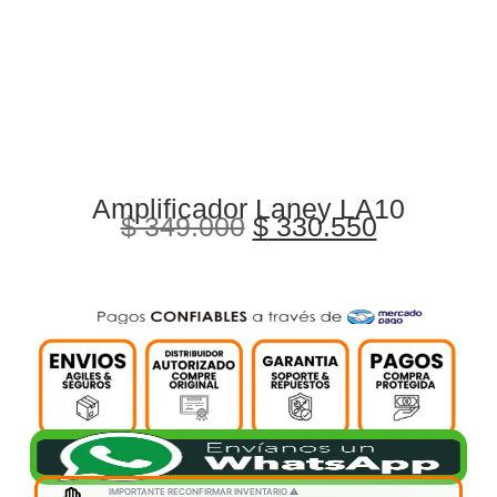
Amplificador Laney LA10
$
349.000
$
330.550
IMPORTANTE RECONFIRMAR INVENTARIO ⚠️