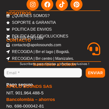
NOSOTROS
¿QUIENES SOMOS?
SOPORTE & GARANTIA
POLITICA DE ENVIOS
POLITICA DE DEVOLUCIONES
+57 310 578 2169
CONTACTO
contacto@apolosounds.com
RECOGIDA | Brr el lago | Bogotá.
RECOGIDA | Brr centro | Manizales.
Suscribete para noticias y ofertas exclusivas !
Suscríbete al boletín
ENVIAR
Pago seguro
APOLO SOUNDS SAS
NIT. 901.964.488-5
Bancolombia – ahorros
No.
698-000042-81