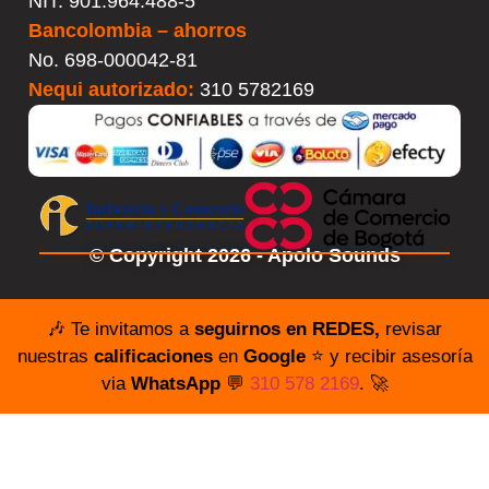
NIT. 901.964.488-5
Bancolombia – ahorros
No.
698-000042-81
Nequi autorizado:
310 5782169
© Copyright 2026 - Apolo Sounds
🎶 Te invitamos a
seguirnos en REDES,
revisar
nuestras
calificaciones
en
Google
⭐️ y recibir asesoría
via
WhatsApp
💬
310 578 2169
. 🚀