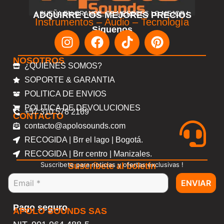
ADQUIRRE LOS MEJORES PRECIOS
! SUEÑA EN GRANDE, TE MERECES LO MEJOR !
Instrumentos – Audio – Tecnología
Siguenos
NOSOTROS
¿QUIENES SOMOS?
SOPORTE & GARANTIA
POLITICA DE ENVIOS
POLITICA DE DEVOLUCIONES
+57 310 578 2169
CONTACTO
contacto@apolosounds.com
RECOGIDA | Brr el lago | Bogotá.
RECOGIDA | Brr centro | Manizales.
Suscribete para noticias y ofertas exclusivas !
Suscríbete al boletín
ENVIAR
Pago seguro
APOLO SOUNDS SAS