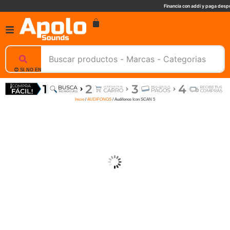
Financia con addi y paga despu
😊 SI NO ENCUENTRAS UN PRODUCTO, NOSOTROS TE AYUDAMOS, ESCRIBENOS. 📲
Inicio
/
AUDIFONOS
/ Audifonos Icon SCAN 5