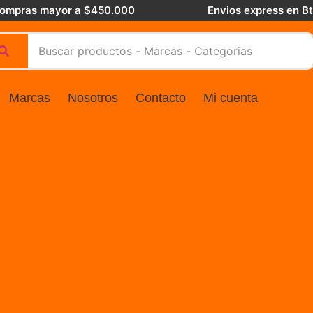
 compras mayor a $450.000
Envios express en B
Marcas
Nosotros
Contacto
Mi cuenta