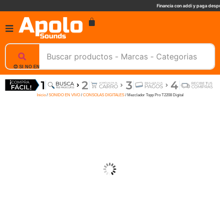
Financia con addi y paga despu
😊 SI NO ENCUENTRAS UN PRODUCTO, NOSOTROS TE AYUDAMOS, ESCRIBENOS. 📲
Inicio
/
SONIDO EN VIVO
/
CONSOLAS DIGITALES
/ Mezclador Topp Pro T2208 Digital