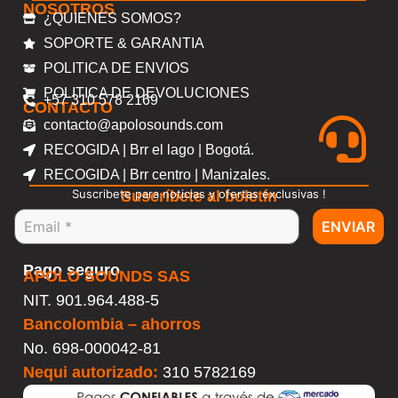
NOSOTROS
¿QUIENES SOMOS?
SOPORTE & GARANTIA
POLITICA DE ENVIOS
POLITICA DE DEVOLUCIONES
+57 310 578 2169
CONTACTO
contacto@apolosounds.com
RECOGIDA | Brr el lago | Bogotá.
RECOGIDA | Brr centro | Manizales.
Suscribete para noticias y ofertas exclusivas !
Suscríbete al boletín
ENVIAR
Pago seguro
APOLO SOUNDS SAS
NIT. 901.964.488-5
Bancolombia – ahorros
No.
698-000042-81
Nequi autorizado:
310 5782169