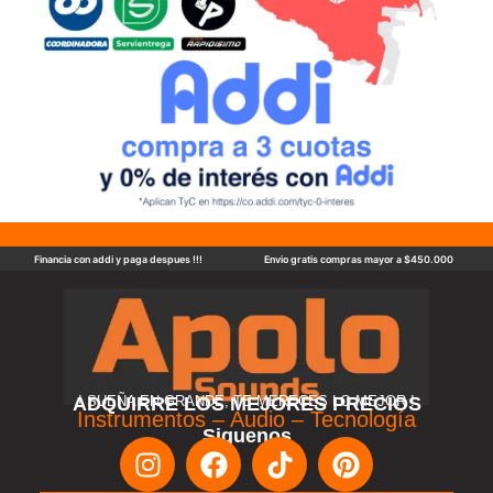
Financia con addi y paga despues !!!
Envio gratis compras mayor a $450.000
ADQUIRRE LOS MEJORES PRECIOS
! SUEÑA EN GRANDE, TE MERECES LO MEJOR !
Instrumentos – Audio – Tecnología
Siguenos