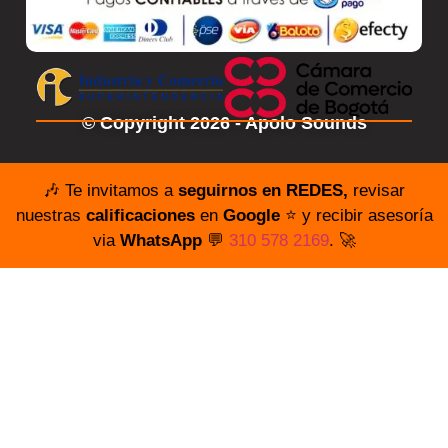
© Copyright 2026 - Apolo Sounds
🎶 Te invitamos a
seguirnos en REDES,
revisar
nuestras
calificaciones
en
Google
⭐️ y recibir asesoría
via
WhatsApp
💬
310 578 2169
. 🚀