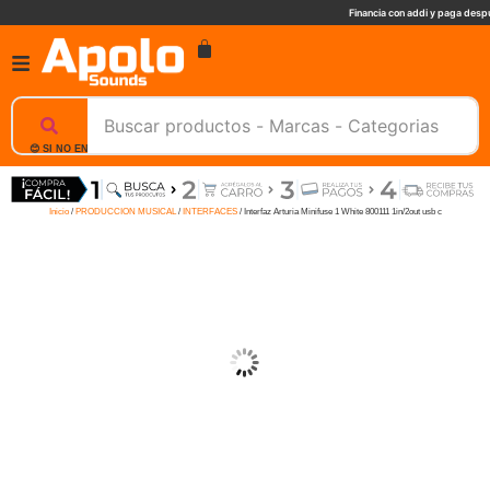
Financia con addi y paga despu
😊 SI NO ENCUENTRAS UN PRODUCTO, NOSOTROS TE AYUDAMOS, ESCRIBENOS. 📲
Inicio
/
PRODUCCION MUSICAL
/
INTERFACES
/ Interfaz Arturia Minifuse 1 White 800111 1in/2out usb c