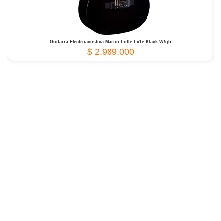
Guitarra Electroacustica Martin Little Lx1e Black W/gb
$
2.989.000