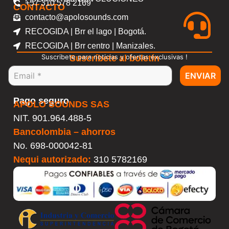
+57 310 578 2169
CONTACTO
contacto@apolosounds.com
RECOGIDA | Brr el lago | Bogotá.
RECOGIDA | Brr centro | Manizales.
Suscribete para noticias y ofertas exclusivas !
Suscríbete al boletín
ENVIAR
Pago seguro
APOLO SOUNDS SAS
NIT. 901.964.488-5
Bancolombia – ahorros
No.
698-000042-81
Nequi autorizado:
310 5782169