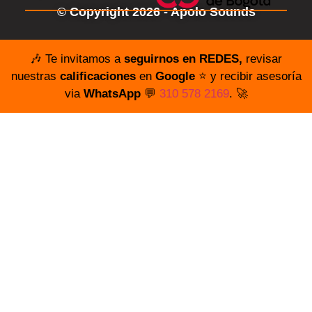
© Copyright 2026 - Apolo Sounds
🎶 Te invitamos a
seguirnos en REDES,
revisar
nuestras
calificaciones
en
Google
⭐️ y recibir asesoría
via
WhatsApp
💬
310 578 2169
. 🚀