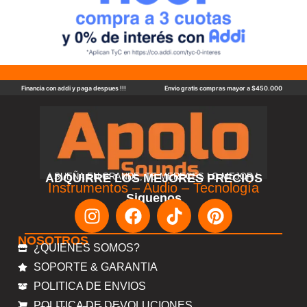
Financia con addi y paga despues !!!
Envio gratis compras mayor a $450.000
ADQUIRRE LOS MEJORES PRECIOS
! SUEÑA EN GRANDE, TE MERECES LO MEJOR !
Instrumentos – Audio – Tecnología
Siguenos
NOSOTROS
¿QUIENES SOMOS?
SOPORTE & GARANTIA
POLITICA DE ENVIOS
POLITICA DE DEVOLUCIONES