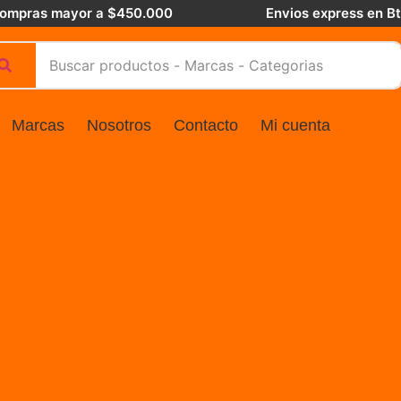
 compras mayor a $450.000
Envios express en B
Marcas
Nosotros
Contacto
Mi cuenta