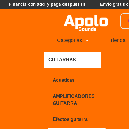
Financia con addi y paga despues !!!
Envio gratis
Categorias
Tienda
GUITARRAS
Acusticas
AMPLIFICADORES
GUITARRA
Efectos guitarra