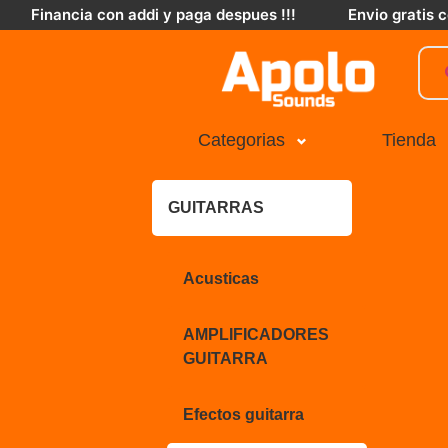
Financia con addi y paga despues !!!
Envio gratis
Categorias
Tienda
GUITARRAS
Acusticas
AMPLIFICADORES
GUITARRA
Efectos guitarra