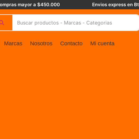
 compras mayor a $450.000
Envios express en B
Marcas
Nosotros
Contacto
Mi cuenta