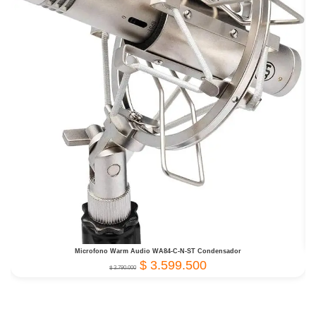
Microfono Warm Audio WA84-C-N-ST Condensador
$
3.599.500
$
3.790.000