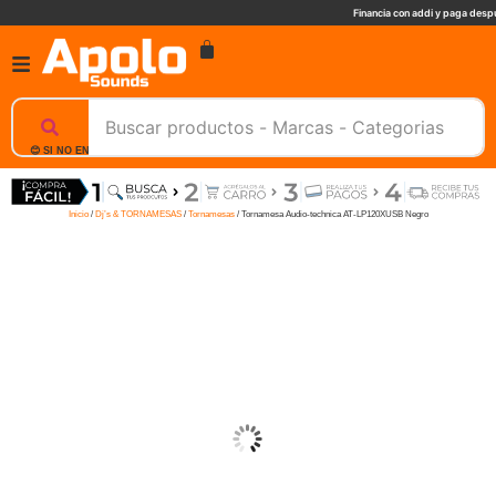
Financia con addi y paga despu
😊 SI NO ENCUENTRAS UN PRODUCTO, NOSOTROS TE AYUDAMOS, ESCRIBENOS. 📲
Inicio
/
Dj’s & TORNAMESAS
/
Tornamesas
/ Tornamesa Audio-technica AT-LP120XUSB Negro