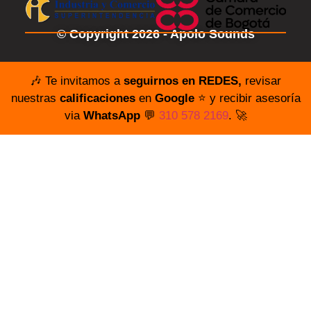
© Copyright 2026 - Apolo Sounds
🎶 Te invitamos a
seguirnos en REDES,
revisar
nuestras
calificaciones
en
Google
⭐️ y recibir asesoría
via
WhatsApp
💬
310 578 2169
. 🚀