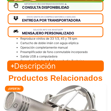
IMPORTANTE RECONFIRMAR INVENTARIO ⚠️
CONSULTA DISPONIBILIDAD
ENVIO GRATIS EN COMPRAS MAYORES A $450,000
ENTREGA POR TRANSPORTADORA
SOLICITA INFO VIA WHATSAPP
MENSAJERO PERSONALIZADO
Reproduce vinilos de 33 1/3, 45 y 78 rpm
Cartucho de doble imán con aguja elíptica
Operación completamente manual
Preamplificador de fono conmutable incorporado
Salida USB a computadora
Garantía limitada de
1 año
por Audio-Technica
Descripción
Productos Relacionados
¡OFERTA!