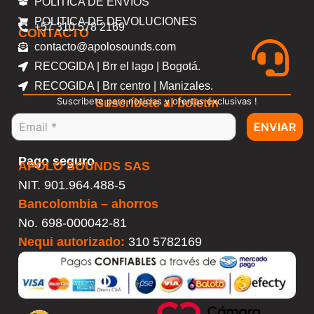
POLITICA DE ENVIOS
POLITICA DE DEVOLUCIONES
+57 310 578 2169
CONTACTO
contacto@apolosounds.com
RECOGIDA | Brr el lago | Bogotá.
RECOGIDA | Brr centro | Manizales.
Suscribete para noticias y ofertas exclusivas !
Suscríbete al boletín
ENVIAR
Pago seguro
APOLO SOUNDS SAS
NIT. 901.964.488-5
Bancolombia – ahorros
No.
698-000042-81
Nequi autorizado:
310 5782169