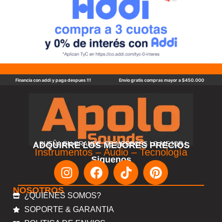
Financia con addi y paga despues !!!
Envio gratis compras mayor a $450.000
ADQUIRRE LOS MEJORES PRECIOS
! SUEÑA EN GRANDE, TE MERECES LO MEJOR !
Instrumentos – Audio – Tecnología
Siguenos
NOSOTROS
¿QUIENES SOMOS?
SOPORTE & GARANTIA