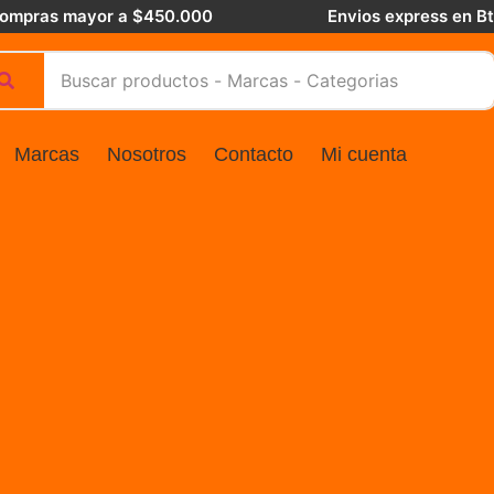
 compras mayor a $450.000
Envios express en B
Marcas
Nosotros
Contacto
Mi cuenta