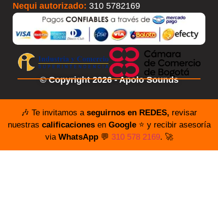
Nequi autorizado:
310 5782169
© Copyright 2026 - Apolo Sounds
🎶 Te invitamos a
seguirnos en REDES,
revisar
nuestras
calificaciones
en
Google
⭐️ y recibir asesoría
via
WhatsApp
💬
310 578 2169
. 🚀