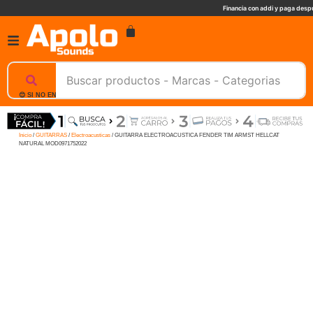
Financia con addi y paga despu
😊 SI NO ENCUENTRAS UN PRODUCTO, NOSOTROS TE AYUDAMOS, ESCRIBENOS. 📲
Inicio
/
GUITARRAS
/
Electroacusticas
/ GUITARRA ELECTROACUSTICA FENDER TIM ARMST HELLCAT
NATURAL MOD0971752022