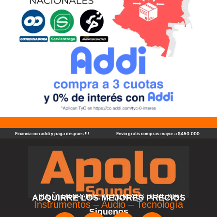
Financia con addi y paga despues !!!
Envio gratis compras mayor a $450.000
ADQUIRRE LOS MEJORES PRECIOS
! SUEÑA EN GRANDE, TE MERECES LO MEJOR !
Instrumentos – Audio – Tecnología
Siguenos