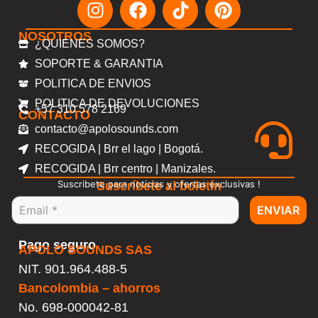
NOSOTROS
¿QUIENES SOMOS?
SOPORTE & GARANTIA
POLITICA DE ENVIOS
POLITICA DE DEVOLUCIONES
+57 310 578 2169
CONTACTO
contacto@apolosounds.com
RECOGIDA | Brr el lago | Bogotá.
RECOGIDA | Brr centro | Manizales.
Suscribete para noticias y ofertas exclusivas !
Suscríbete al boletín
ENVIAR
Pago seguro
APOLO SOUNDS SAS
NIT. 901.964.488-5
Bancolombia – ahorros
No.
698-000042-81