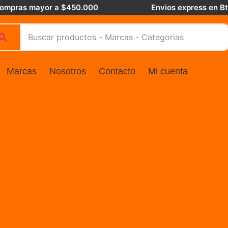
 compras mayor a $450.000
Envios express en B
Marcas
Nosotros
Contacto
Mi cuenta