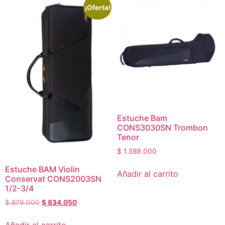
¡Oferta!
Estuche Bam
CONS3030SN Trombon
Tenor
$
1.389.000
Estuche BAM Violin
Añadir al carrito
Conservat CONS2003SN
1/2-3/4
$
879.000
$
834.050