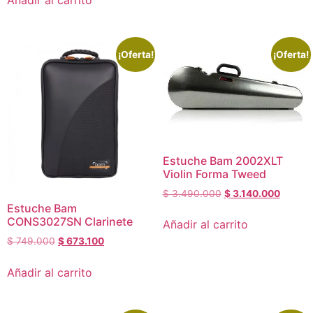
Añadir al carrito
¡Oferta!
¡Oferta!
Estuche Bam 2002XLT
Violin Forma Tweed
$
3.490.000
$
3.140.000
Estuche Bam
CONS3027SN Clarinete
Añadir al carrito
$
749.000
$
673.100
Añadir al carrito