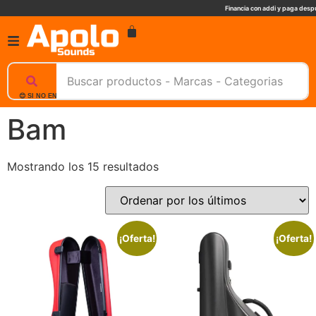
Financia con addi y paga despu
😊 SI NO ENCUENTRAS UN PRODUCTO, NOSOTROS TE AYUDAMOS, ESCRIBENOS. 📲
Bam
Mostrando los 15 resultados
¡Oferta!
¡Oferta!