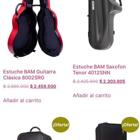
Estuche BAM Saxofon
Estuche BAM Guitarra
Tenor 4012SNN
Clásica 8002SRG
$
2.425.900
$
2.303.605
$
2.590.000
$
2.459.500
Añadir al carrito
Añadir al carrito
¡Oferta!
¡Oferta!