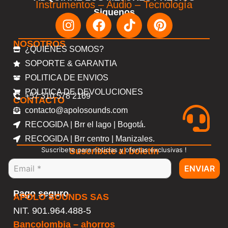
Instrumentos – Audio – Tecnología
Siguenos
NOSOTROS
¿QUIENES SOMOS?
SOPORTE & GARANTIA
POLITICA DE ENVIOS
POLITICA DE DEVOLUCIONES
+57 310 578 2169
CONTACTO
contacto@apolosounds.com
RECOGIDA | Brr el lago | Bogotá.
RECOGIDA | Brr centro | Manizales.
Suscribete para noticias y ofertas exclusivas !
Suscríbete al boletín
ENVIAR
Pago seguro
APOLO SOUNDS SAS
NIT. 901.964.488-5
Bancolombia – ahorros