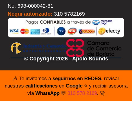
No.
698-000042-81
Nequi autorizado:
310 5782169
© Copyright 2026 - Apolo Sounds
🎶 Te invitamos a
seguirnos en REDES,
revisar
nuestras
calificaciones
en
Google
⭐️ y recibir asesoría
via
WhatsApp
💬
310 578 2169
. 🚀