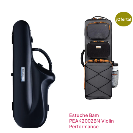
¡Oferta!
Estuche Bam
PEAK2002BN Violin
Performance