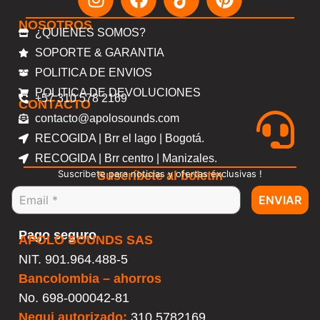
NOSOTROS
¿QUIENES SOMOS?
SOPORTE & GARANTIA
POLITICA DE ENVIOS
POLITICA DE DEVOLUCIONES
+57 310 578 2169
CONTACTO
contacto@apolosounds.com
RECOGIDA | Brr el lago | Bogotá.
RECOGIDA | Brr centro | Manizales.
Suscribete para noticias y ofertas exclusivas !
Suscríbete al boletín
ENVIAR
Pago seguro
APOLO SOUNDS SAS
NIT. 901.964.488-5
Bancolombia – ahorros
No.
698-000042-81
Nequi autorizado:
310 5782169