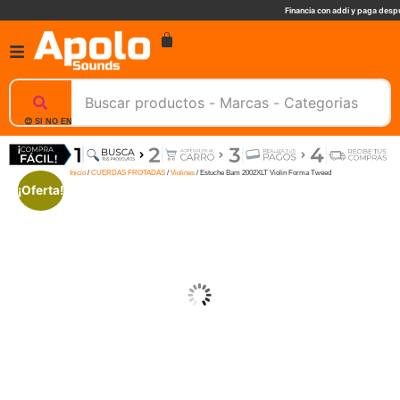
Financia con addi y paga despu
😊 SI NO ENCUENTRAS UN PRODUCTO, NOSOTROS TE AYUDAMOS, ESCRIBENOS. 📲
Inicio
/
CUERDAS FROTADAS
/
Violines
/ Estuche Bam 2002XLT Violin Forma Tweed
¡Oferta!