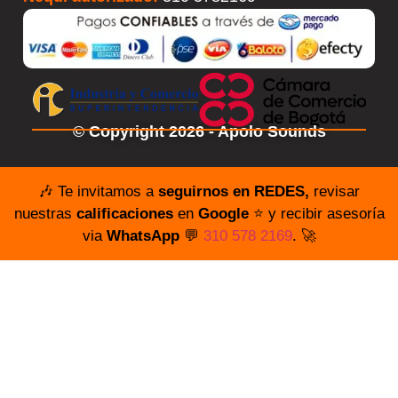
© Copyright 2026 - Apolo Sounds
🎶 Te invitamos a
seguirnos en REDES,
revisar
nuestras
calificaciones
en
Google
⭐️ y recibir asesoría
via
WhatsApp
💬
310 578 2169
. 🚀