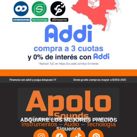
Financia con addi y paga despues !!!
Envio gratis compras mayor a $450.000
ADQUIRRE LOS MEJORES PRECIOS
! SUEÑA EN GRANDE, TE MERECES LO MEJOR !
Instrumentos – Audio – Tecnología
Siguenos