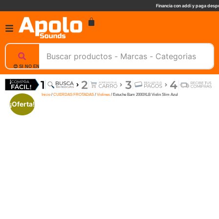
Financia con addi y paga despu
😊 SI NO ENCUENTRAS UN PRODUCTO, NOSOTROS TE AYUDAMOS, ESCRIBENOS. 📲
Inicio
/
CUERDAS FROTADAS
/
Violines
/ Estuche Bam 2000XLB Violin Slim Azul
¡Oferta!