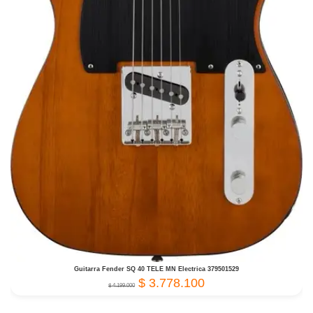
Guitarra Fender SQ 40 TELE MN Electrica 379501529
$
3.778.100
$
4.199.000