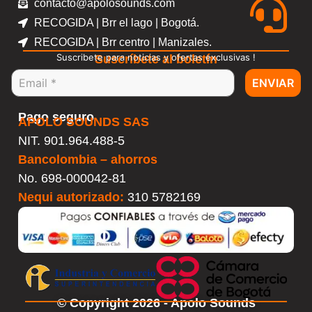
contacto@apolosounds.com
RECOGIDA | Brr el lago | Bogotá.
RECOGIDA | Brr centro | Manizales.
Suscribete para noticias y ofertas exclusivas !
Suscríbete al boletín
ENVIAR
Pago seguro
APOLO SOUNDS SAS
NIT. 901.964.488-5
Bancolombia – ahorros
No.
698-000042-81
Nequi autorizado:
310 5782169
© Copyright 2026 - Apolo Sounds