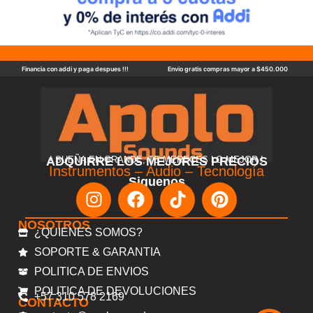
Financia con addi y paga despues !!!
Envio gratis compras mayor a $450.000
ADQUIRRE LOS MEJORES PRECIOS
! SUEÑA EN GRANDE, TE MERECES LO MEJOR !
Instrumentos – Audio – Tecnología
Siguenos
NOSOTROS
¿QUIENES SOMOS?
SOPORTE & GARANTIA
POLITICA DE ENVIOS
POLITICA DE DEVOLUCIONES
+57 310 578 2169
CONTACTO