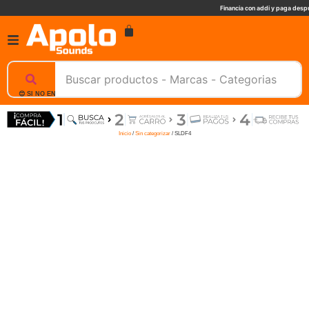
Financia con addi y paga despu
😊 SI NO ENCUENTRAS UN PRODUCTO, NOSOTROS TE AYUDAMOS, ESCRIBENOS. 📲
Inicio
/
Sin categorizar
/ SLDF4