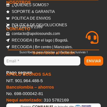
NOSOTROS
¿QUIENES SOMOS?
SOPORTE & GARANTIA
POLITICA DE ENVIOS
POLITICA DE DEVOLUCIONES
+57 310 578 2169
CONTACTO
contacto@apolosounds.com
RECOGIDA | Brr el lago | Bogotá.
RECOGIDA | Brr centro | Manizales.
Suscribete para noticias y ofertas exclusivas !
Suscríbete al boletín
ENVIAR
Pago seguro
APOLO SOUNDS SAS
NIT. 901.964.488-5
Bancolombia – ahorros
No.
698-000042-81
Nequi autorizado:
310 5782169