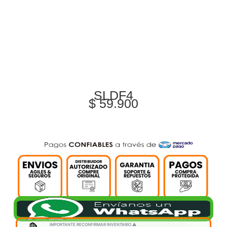
SLDF4
$
59.900
IMPORTANTE RECONFIRMAR INVENTARIO ⚠️