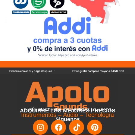
Financia con addi y paga despues !!!
Envio gratis compras mayor a $450.000
ADQUIRRE LOS MEJORES PRECIOS
! SUEÑA EN GRANDE, TE MERECES LO MEJOR !
Instrumentos – Audio – Tecnología
Siguenos