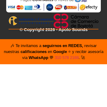
© Copyright 2026 - Apolo Sounds
🎶 Te invitamos a
seguirnos en REDES,
revisar
nuestras
calificaciones
en
Google
⭐️ y recibir asesoría
via
WhatsApp
💬
310 578 2169
. 🚀