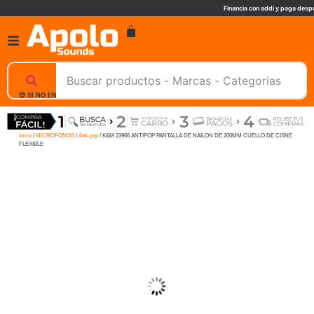
Financia con addi y paga despu
😊 SI NO ENCUENTRAS UN PRODUCTO, NOSOTROS TE AYUDAMOS, ESCRIBENOS. 📲
Inicio
/
MICROFONOS
/
Anti-pop
/ K&M 23966 ANTIPOP PANTALLA DE NAILON DE 200MM CUELLO DE CISNE
FLEXIBLE