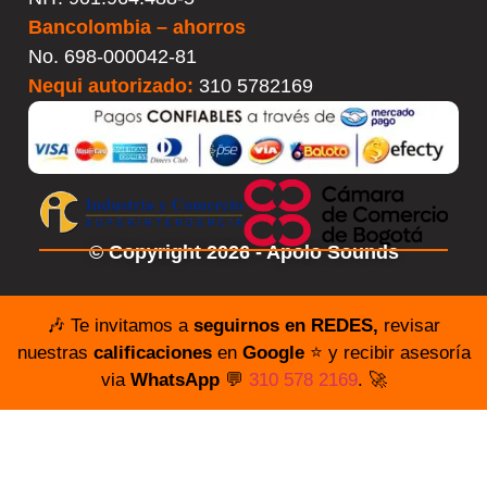
Bancolombia – ahorros
No.
698-000042-81
Nequi autorizado:
310 5782169
© Copyright 2026 - Apolo Sounds
🎶 Te invitamos a
seguirnos en REDES,
revisar
nuestras
calificaciones
en
Google
⭐️ y recibir asesoría
via
WhatsApp
💬
310 578 2169
. 🚀