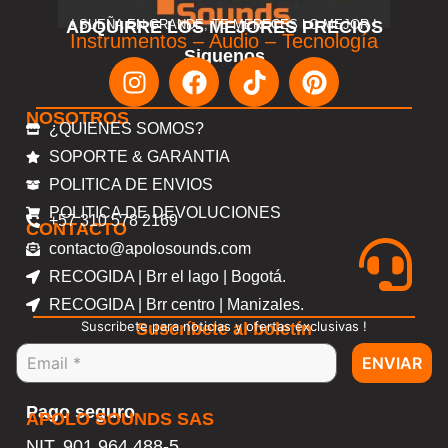
ADQUIRRE LOS MEJORES PRECIOS
! SUEÑA EN GRANDE, TE MERECES LO MEJOR !
Instrumentos – Audio – Tecnología
Siguenos
NOSOTROS
¿QUIENES SOMOS?
SOPORTE & GARANTIA
POLITICA DE ENVIOS
POLITICA DE DEVOLUCIONES
+57 310 578 2169
CONTACTO
contacto@apolosounds.com
RECOGIDA | Brr el lago | Bogotá.
RECOGIDA | Brr centro | Manizales.
Suscribete para noticias y ofertas exclusivas !
Suscríbete al boletín
ENVIAR
Pago seguro
APOLO SOUNDS SAS
NIT. 901.964.488-5