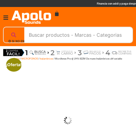
Financia con addi y paga despu
😊 SI NO ENCUENTRAS UN PRODUCTO, NOSOTROS TE AYUDAMOS, ESCRIBENOS. 📲
Inicio
/
MICROFONOS
/
Inalambricos
/ Micrófonos Pro dj UHV-822M De mano Inalámbricos uhf variable
¡Oferta!