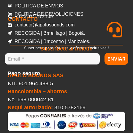
POLITICA DE ENVIOS
POLITICA DE DEVOLUCIONES
+57 310 578 2169
CONTACTO
contacto@apolosounds.com
RECOGIDA | Brr el lago | Bogotá.
RECOGIDA | Brr centro | Manizales.
Suscribete para noticias y ofertas exclusivas !
Suscríbete al boletín
ENVIAR
Pago seguro
APOLO SOUNDS SAS
NIT. 901.964.488-5
Bancolombia – ahorros
No.
698-000042-81
Nequi autorizado:
310 5782169