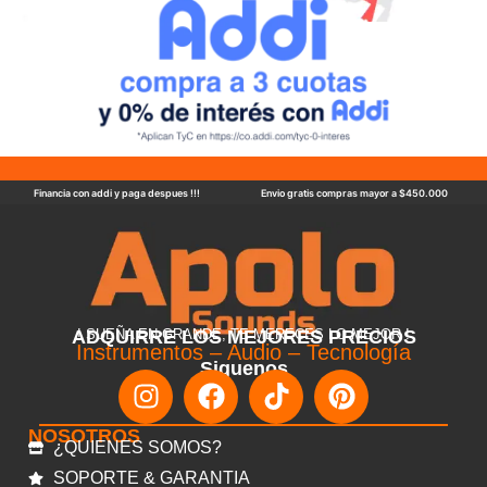
Financia con addi y paga despues !!!
Envio gratis compras mayor a $450.000
ADQUIRRE LOS MEJORES PRECIOS
! SUEÑA EN GRANDE, TE MERECES LO MEJOR !
Instrumentos – Audio – Tecnología
Siguenos
NOSOTROS
¿QUIENES SOMOS?
SOPORTE & GARANTIA