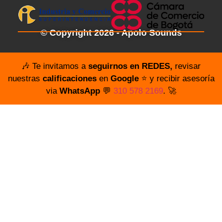
© Copyright 2026 - Apolo Sounds
🎶 Te invitamos a
seguirnos en REDES,
revisar
nuestras
calificaciones
en
Google
⭐️ y recibir asesoría
via
WhatsApp
💬
310 578 2169
. 🚀