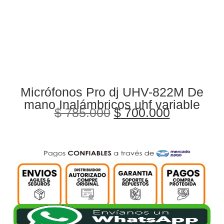
Micrófonos Pro dj UHV-822M De
mano Inalámbricos uhf variable
$
785.000
$
700.000