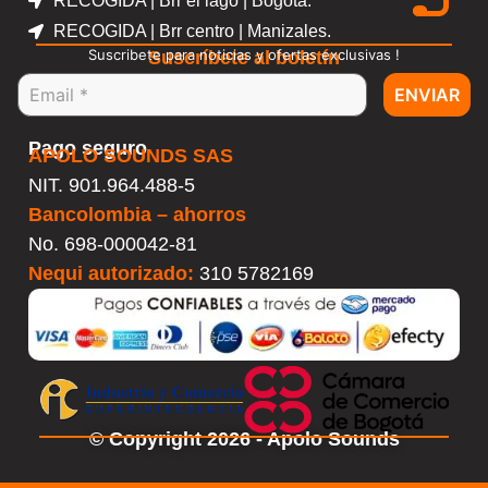
RECOGIDA | Brr el lago | Bogotá.
RECOGIDA | Brr centro | Manizales.
Suscribete para noticias y ofertas exclusivas !
Suscríbete al boletín
ENVIAR
Pago seguro
APOLO SOUNDS SAS
NIT. 901.964.488-5
Bancolombia – ahorros
No.
698-000042-81
Nequi autorizado:
310 5782169
© Copyright 2026 - Apolo Sounds