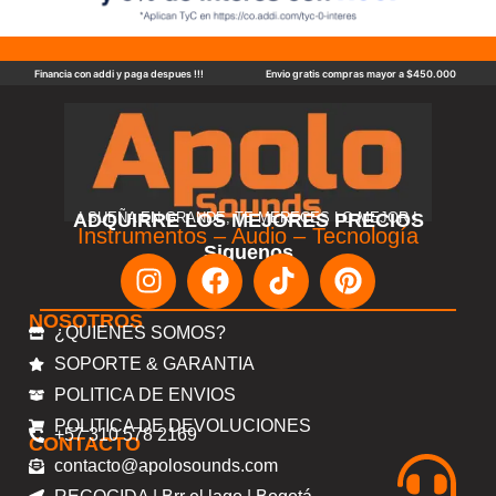
Financia con addi y paga despues !!!
Envio gratis compras mayor a $450.000
ADQUIRRE LOS MEJORES PRECIOS
! SUEÑA EN GRANDE, TE MERECES LO MEJOR !
Instrumentos – Audio – Tecnología
Siguenos
NOSOTROS
¿QUIENES SOMOS?
SOPORTE & GARANTIA
POLITICA DE ENVIOS
POLITICA DE DEVOLUCIONES
+57 310 578 2169
CONTACTO
contacto@apolosounds.com