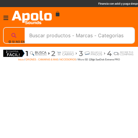
Financia con addi y paga despu
😊 SI NO ENCUENTRAS UN PRODUCTO, NOSOTROS TE AYUDAMOS, ESCRIBENOS. 📲
Inicio
/
DRONES - CAMARAS & MAS
/
ACCESORIOS
/ Micro SD 128gb SanDisk Extreme PRO