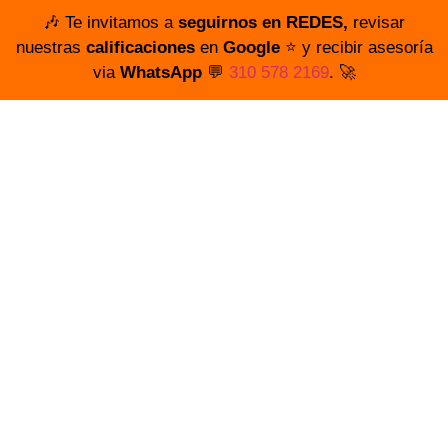
🎶 Te invitamos a
seguirnos en REDES,
revisar
nuestras
calificaciones
en
Google
⭐️ y recibir asesoría
via
WhatsApp
💬
310 578 2169
. 🚀