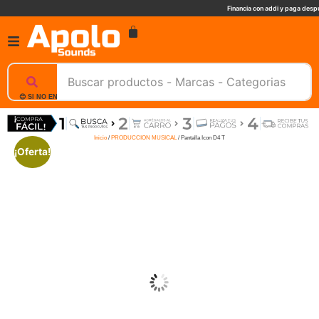
Financia con addi y paga despu
😊 SI NO ENCUENTRAS UN PRODUCTO, NOSOTROS TE AYUDAMOS, ESCRIBENOS. 📲
Inicio
/
PRODUCCION MUSICAL
/ Pantalla Icon D4 T
¡Oferta!