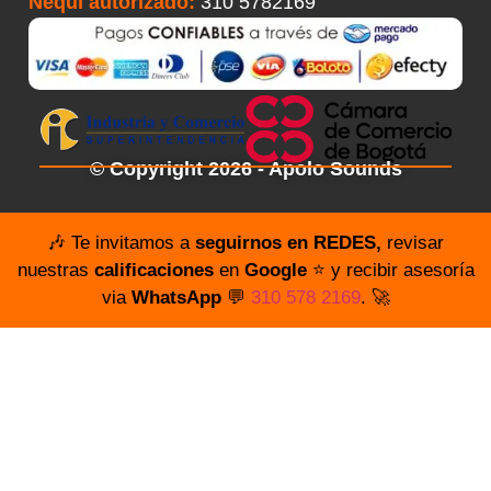
Nequi autorizado:
310 5782169
© Copyright 2026 - Apolo Sounds
🎶 Te invitamos a
seguirnos en REDES,
revisar
nuestras
calificaciones
en
Google
⭐️ y recibir asesoría
via
WhatsApp
💬
310 578 2169
. 🚀