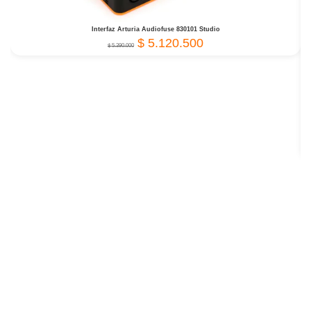
Interfaz Arturia Audiofuse 830101 Studio
$
5.120.500
$
5.390.000