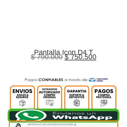
Pantalla Icon D4 T
$
790.000
$
750.500
IMPORTANTE RECONFIRMAR INVENTARIO ⚠️