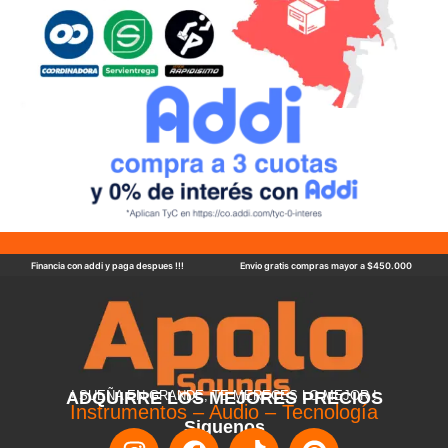
Financia con addi y paga despues !!!
Envio gratis compras mayor a $450.000
ADQUIRRE LOS MEJORES PRECIOS
! SUEÑA EN GRANDE, TE MERECES LO MEJOR !
Instrumentos – Audio – Tecnología
Siguenos