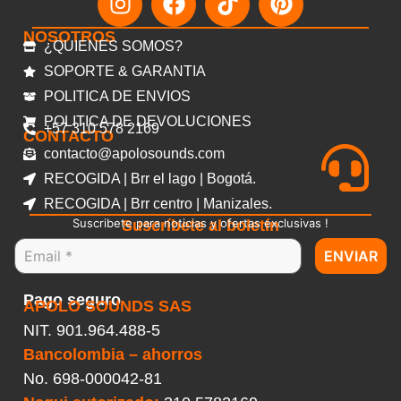
NOSOTROS
¿QUIENES SOMOS?
SOPORTE & GARANTIA
POLITICA DE ENVIOS
POLITICA DE DEVOLUCIONES
+57 310 578 2169
CONTACTO
contacto@apolosounds.com
RECOGIDA | Brr el lago | Bogotá.
RECOGIDA | Brr centro | Manizales.
Suscribete para noticias y ofertas exclusivas !
Suscríbete al boletín
ENVIAR
Pago seguro
APOLO SOUNDS SAS
NIT. 901.964.488-5
Bancolombia – ahorros
No.
698-000042-81