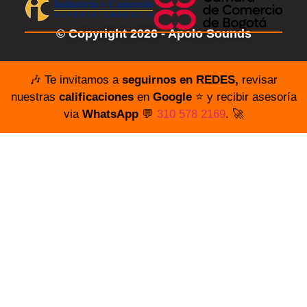
© Copyright 2026 - Apolo Sounds
🎶 Te invitamos a
seguirnos en REDES,
revisar
nuestras
calificaciones
en
Google
⭐️ y recibir asesoría
via
WhatsApp
💬
310 578 2169
. 🚀