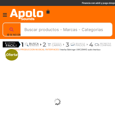
Financia con addi y paga despu
😊 SI NO ENCUENTRAS UN PRODUCTO, NOSOTROS TE AYUDAMOS, ESCRIBENOS. 📲
Inicio
/
PRODUCCION MUSICAL
/
INTERFACES
/ Interfaz Behringer UMC204HD audio Interface
¡Oferta!