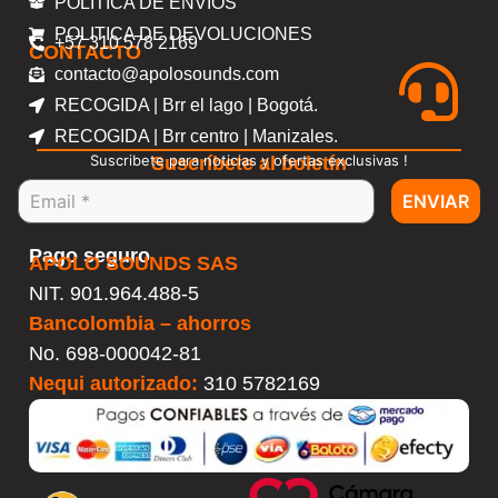
POLITICA DE ENVIOS
POLITICA DE DEVOLUCIONES
+57 310 578 2169
CONTACTO
contacto@apolosounds.com
RECOGIDA | Brr el lago | Bogotá.
RECOGIDA | Brr centro | Manizales.
Suscribete para noticias y ofertas exclusivas !
Suscríbete al boletín
ENVIAR
Pago seguro
APOLO SOUNDS SAS
NIT. 901.964.488-5
Bancolombia – ahorros
No.
698-000042-81
Nequi autorizado:
310 5782169