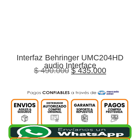
Interfaz Behringer UMC204HD
audio Interface
$
490.000
$
435.000