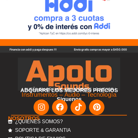
Financia con addi y paga despues !!!
Envio gratis compras mayor a $450.000
ADQUIRRE LOS MEJORES PRECIOS
! SUEÑA EN GRANDE, TE MERECES LO MEJOR !
Instrumentos – Audio – Tecnología
Siguenos
NOSOTROS
¿QUIENES SOMOS?
SOPORTE & GARANTIA