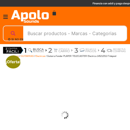
Financia con addi y paga despu
😊 SI NO ENCUENTRAS UN PRODUCTO, NOSOTROS TE AYUDAMOS, ESCRIBENOS. 📲
Inicio
/
GUITARRAS
/
Electricas
/ Guitarra Fender PLAYER TELECASTER Electrica 145212513 Tidepool
¡Oferta!