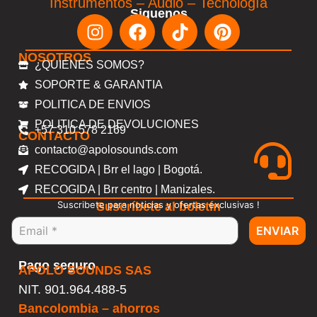
Instrumentos – Audio – Tecnología
Siguenos
NOSOTROS
¿QUIENES SOMOS?
SOPORTE & GARANTIA
POLITICA DE ENVIOS
POLITICA DE DEVOLUCIONES
+57 310 578 2169
CONTACTO
contacto@apolosounds.com
RECOGIDA | Brr el lago | Bogotá.
RECOGIDA | Brr centro | Manizales.
Suscribete para noticias y ofertas exclusivas !
Suscríbete al boletín
ENVIAR
Pago seguro
APOLO SOUNDS SAS
NIT. 901.964.488-5
Bancolombia – ahorros