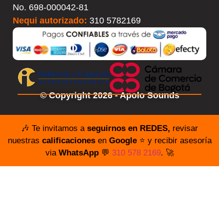
No.
698-000042-81
Nequi autorizado:
310 5782169
© Copyright 2026 - Apolo Sounds
🎶 Te invitamos a
seguirnos en REDES,
revisar
nuestras
calificaciones
en
Google
⭐️ y recibir asesoría
via
WhatsApp
💬
310 578 2169
. 🚀