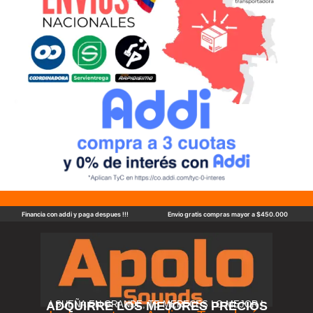
Financia con addi y paga despues !!!
Envio gratis compras mayor a $450.000
ADQUIRRE LOS MEJORES PRECIOS
! SUEÑA EN GRANDE, TE MERECES LO MEJOR !