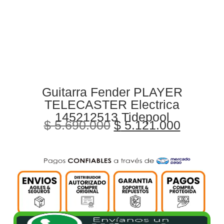
Guitarra Fender PLAYER
TELECASTER Electrica
145212513 Tidepool
$
5.690.000
$
5.121.000