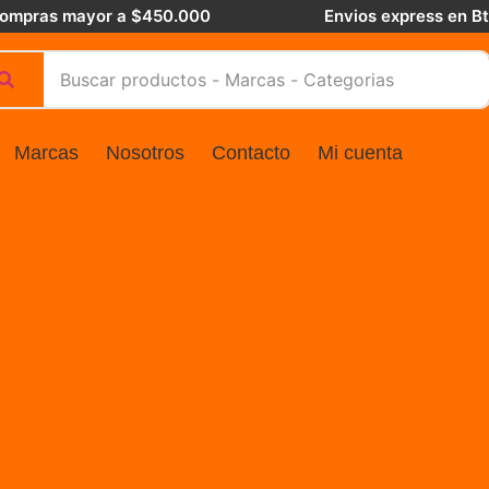
 compras mayor a $450.000
Envios express en B
Marcas
Nosotros
Contacto
Mi cuenta